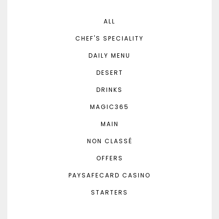
ALL
CHEF'S SPECIALITY
DAILY MENU
DESERT
DRINKS
MAGIC365
MAIN
NON CLASSÉ
OFFERS
PAYSAFECARD CASINO
STARTERS