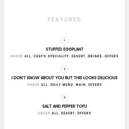
FEATURED
STUFFED EGGPLANT
UNDER
ALL
,
CHEF'S SPECIALITY
,
DESERT
,
DRINKS
,
OFFERS
I DON’T KNOW ABOUT YOU BUT THIS LOOKS DELICIOUS
UNDER
ALL
,
DAILY MENU
,
MAIN
,
OFFERS
SALT AND PEPPER TOFU
UNDER
ALL
,
DESERT
,
OFFERS