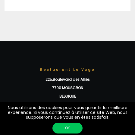
Restaurant Le Vugo
225,Boulevard des Alliés
7700 MOUSCRON
BELGIQUE
Nous utilisons des cookies pour vous garantir la meilleure
Nous utilisons des cookies pour vous garantir la meilleure
expérience. Si vous continuez à utiliser ce site Web, nous
expérience. Si vous continuez à utiliser ce site Web, nous
supposerons que vous en êtes satisfait.
supposerons que vous en êtes satisfait.
OK
OK