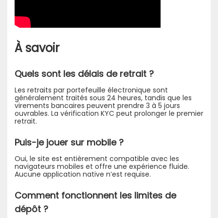
À savoir
Quels sont les délais de retrait ?
Les retraits par portefeuille électronique sont
généralement traités sous 24 heures, tandis que les
virements bancaires peuvent prendre 3 à 5 jours
ouvrables. La vérification KYC peut prolonger le premier
retrait.
Puis-je jouer sur mobile ?
Oui, le site est entièrement compatible avec les
navigateurs mobiles et offre une expérience fluide.
Aucune application native n’est requise.
Comment fonctionnent les limites de
dépôt ?