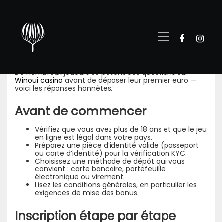
optimisation du bonus
casino
Posted
11 JUILLET 2016
by
LOIC@DICTON.BE
in
NON CLASSÉ
on
De nombreux joueurs se posent des questions sur
Winoui casino
avant de déposer leur premier euro —
voici les réponses honnêtes.
Avant de commencer
Vérifiez que vous avez plus de 18 ans et que le jeu
en ligne est légal dans votre pays.
Préparez une pièce d’identité valide (passeport
ou carte d’identité) pour la vérification KYC.
Choisissez une méthode de dépôt qui vous
convient : carte bancaire, portefeuille
électronique ou virement.
Lisez les conditions générales, en particulier les
exigences de mise des bonus.
Inscription étape par étape