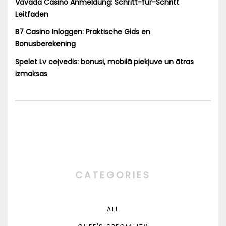
Vavada Casino Anmeldung: Schritt-für-Schritt
Leitfaden
B7 Casino Inloggen: Praktische Gids en
Bonusberekening
Spelet Lv ceļvedis: bonusi, mobilā piekļuve un ātras
izmaksas
CATEGORIES
ALL