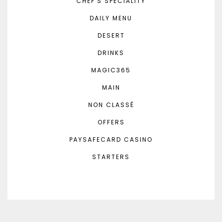
CHEF'S SPECIALITY
DAILY MENU
DESERT
DRINKS
MAGIC365
MAIN
NON CLASSÉ
OFFERS
PAYSAFECARD CASINO
STARTERS