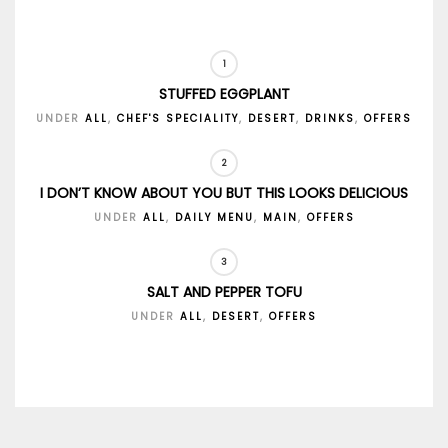
STUFFED EGGPLANT
UNDER
ALL
,
CHEF'S SPECIALITY
,
DESERT
,
DRINKS
,
OFFERS
I DON’T KNOW ABOUT YOU BUT THIS LOOKS DELICIOUS
UNDER
ALL
,
DAILY MENU
,
MAIN
,
OFFERS
SALT AND PEPPER TOFU
UNDER
ALL
,
DESERT
,
OFFERS