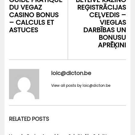
DU VEGAZ
REĢISTRĀCIJAS
CASINO BONUS
CEĻVEDIS –
– CALCULS ET
VIEGLAS
ASTUCES
DARBĪBAS UN
BONUSU
APRĒĶINI
loic@dicton.be
View all posts by loic@dicton.be
RELATED POSTS