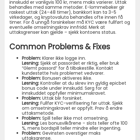
innskudd er vanligvis 100 kr, mens maks varierer. Uttak
behandles med samme metoder. E-lommebøker gir
raskest uttak (24–48 timer), bankkort kan ta 3–5
virkedager, og kryptovaluta behandles ofte innen få
timer. For å unngå forsinkelser må KYC være fullført og
eventuelle omsetningskrav innfridd. Merk at
uttaksgrenser kan gjelde – sjekk kontoens status.
Common Problems & Fixes
Problem:
Klarer ikke logge inn.
Løsning:
Sjekk at passordet er riktig, eller bruk
“Glemt passord” for å tilbakestille. Kontakt
kundestøtte hvis problemet vedvarer.
Problem:
Bonusen aktiveres ikke.
Løsning:
Kontroller at du skrev inn gyldig epicbet
bonus code under innskudd. Sørg for at
innskuddet oppfyller minimumskravet.
Problem:
Uttak blir forsinket.
Løsning:
Fullfør KYC-verifisering før uttak. Sjekk
om omsetningskravet er oppfylt. Prøv å endre
uttaksmetode.
Problem:
Spill teller ikke mot omsetning.
Løsning:
Les bonusvilkårene – slots teller ofte 100
%, mens bordspill teller mindre eller ingenting.
Problem:
Gevinsten overstiger maks
uttaksgrense.