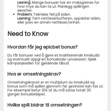
Løsning:
Mange bonuser har en maksgrense for
hvor mye du kan ta ut. Planlegg spillingen
deretter.
Problem:
Tekniske feil på siden.
Løsning:
Tøm nettleserbufferen, oppdater siden,
eller prøv en annen nettleser/enhet.
Need to Know
Hvordan får jeg epicbet bonus?
Du får bonuser ved å gjøre et kvalifiserende innskudd
og eventuelt oppgi en bonuskode i prosessen. Sjekk
kampanjesiden for gjeldende tilbud.
Hva er omsetningskrav?
Omsetningskravet er et multiplum av innskudd og
bonus som må spilles gjennom før gevinster kan tas ut.
For eksempel betyr 30x at du må satse totalt 30
ganger bonusbeløpet.
Hvilke spill bidrar til omsetningen?