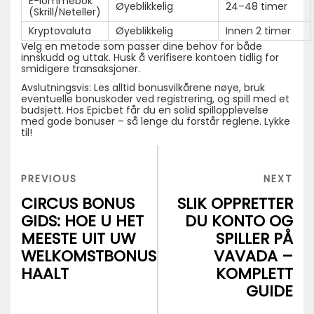
E-lommebok
Øyeblikkelig
24–48 timer
(Skrill/Neteller)
Kryptovaluta
Øyeblikkelig
Innen 2 timer
Velg en metode som passer dine behov for både
innskudd og uttak. Husk å verifisere kontoen tidlig for
smidigere transaksjoner.
Avslutningsvis: Les alltid bonusvilkårene nøye, bruk
eventuelle bonuskoder ved registrering, og spill med et
budsjett. Hos Epicbet får du en solid spillopplevelse
med gode bonuser – så lenge du forstår reglene. Lykke
til!
Navigation
de
PREVIOUS
NEX
PREVIOUS
NEXT
POST
POS
l’article
CIRCUS BONUS
SLIK OPPRETTER
GIDS: HOE U HET
DU KONTO OG
MEESTE UIT UW
SPILLER PÅ
WELKOMSTBONUS
VAVADA –
HAALT
KOMPLETT
GUIDE