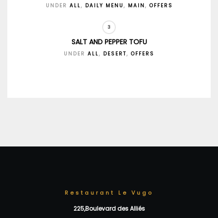
UNDER
ALL
,
DAILY MENU
,
MAIN
,
OFFERS
SALT AND PEPPER TOFU
UNDER
ALL
,
DESERT
,
OFFERS
Restaurant Le Vugo
225,Boulevard des Alliés