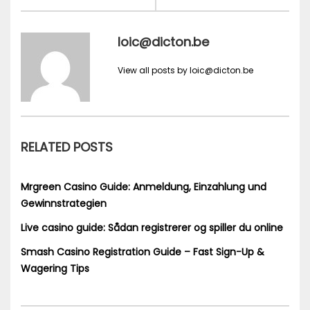
loic@dicton.be
View all posts by loic@dicton.be
RELATED POSTS
Mrgreen Casino Guide: Anmeldung, Einzahlung und
Gewinnstrategien
Live casino guide: Sådan registrerer og spiller du online
Smash Casino Registration Guide – Fast Sign-Up &
Wagering Tips