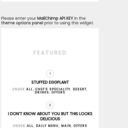
Please enter your
MailChimp API KEY
in the
theme options panel
prior to using this widget.
FEATURED
STUFFED EGGPLANT
UNDER
ALL
,
CHEF'S SPECIALITY
,
DESERT
,
DRINKS
,
OFFERS
I DON’T KNOW ABOUT YOU BUT THIS LOOKS
DELICIOUS
UNDER
ALL
,
DAILY MENU
,
MAIN
,
OFFERS