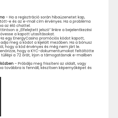
éma
– Ha a regisztráció során hibaüzenetet kap,
ltött-e és az e-mail cím érvényes. Ha a probléma
ba az élő chattel.
tintson a „Elfelejtett jelszó” linkre a bejelentkezési
kövesse a kapott utasításokat.
Ha egy EnergyCasino promóciós kódot kapott,
adja meg a kódot a kijelölt mezőben. Ha a bónusz
l, hogy a kód érvényes és még nem járt le.
lenőrizze, hogy a KYC-dokumentumokat feltöltötte
ő túllépi a 72 órát, írjon a támogatásnak e-mailben
k közben
– Próbálja meg frissíteni az oldalt, vagy
a továbbra is fennáll, készítsen képernyőképet és