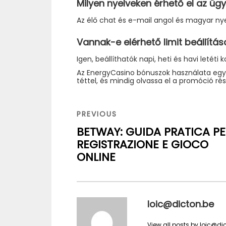
Milyen nyelveken érhető el az ügy
Az élő chat és e-mail angol és magyar nye
Vannak-e elérhető limit beállítás
Igen, beállíthatók napi, heti és havi letéti
Az EnergyCasino bónuszok használata egysze
téttel, és mindig olvassa el a promóció rés
Navigation
de
PREVIOUS
PREVIOUS
POST
l’article
BETWAY: GUIDA PRATICA PE
REGISTRAZIONE E GIOCO
ONLINE
loic@dicton.be
View all posts by loic@di