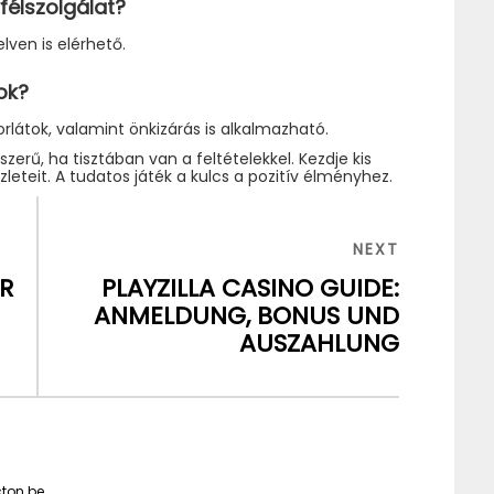
félszolgálat?
lven is elérhető.
ok?
 korlátok, valamint önkizárás is alkalmazható.
rű, ha tisztában van a feltételekkel. Kezdje kis
zleteit. A tudatos játék a kulcs a pozitív élményhez.
NEXT
NEXT
POST
R
PLAYZILLA CASINO GUIDE:
ANMELDUNG, BONUS UND
AUSZAHLUNG
cton.be