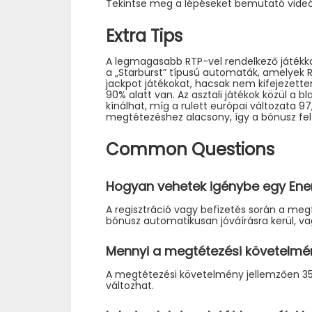
Tekintse meg a lépéseket bemutató videó
Extra Tips
A legmagasabb RTP-vel rendelkező játékka
a „Starburst” típusú automaták, amelyek R
jackpot játékokat, hacsak nem kifejezett
90% alatt van. Az asztali játékok közül a b
kínálhat, míg a rulett európai változata 9
megtétezéshez alacsony, így a bónusz felt
Common Questions
Hogyan vehetek igénybe egy Ene
A regisztráció vagy befizetés során a megf
bónusz automatikusan jóváírásra kerül, vag
Mennyi a megtétezési követelmé
A megtétezési követelmény jellemzően 35
változhat.