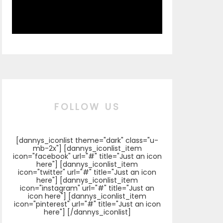
FOLLOW US
[dannys_iconlist theme="dark" class="u-
mb-2x"] [dannys_iconlist_item
icon="facebook" url="#" title="Just an icon
here"] [dannys_iconlist_item
icon="twitter" url="#" title="Just an icon
here"] [dannys_iconlist_item
icon="instagram" url="#" title="Just an
icon here"] [dannys_iconlist_item
icon="pinterest" url="#" title="Just an icon
here"] [/dannys_iconlist]