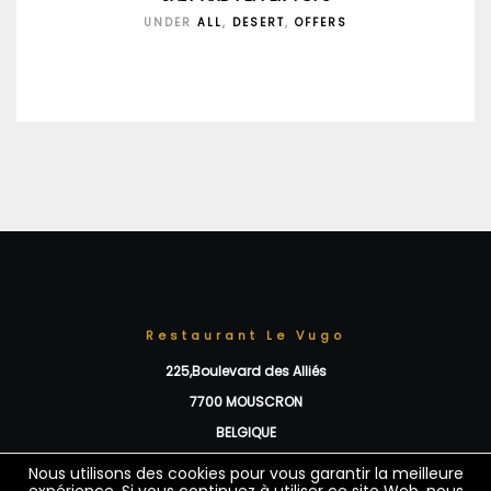
UNDER
ALL
,
DESERT
,
OFFERS
Restaurant Le Vugo
225,Boulevard des Alliés
7700 MOUSCRON
BELGIQUE
Nous utilisons des cookies pour vous garantir la meilleure
Nous utilisons des cookies pour vous garantir la meilleure