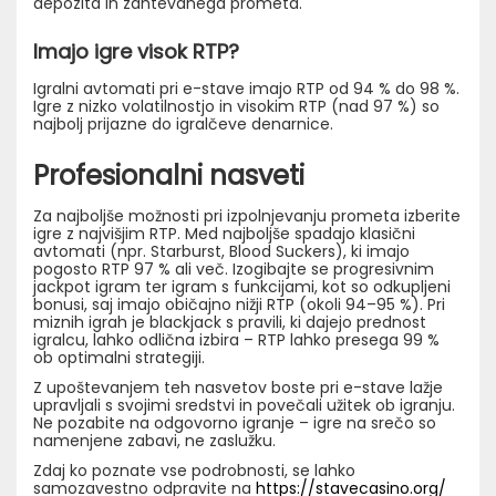
depozita in zahtevanega prometa.
Imajo igre visok RTP?
Igralni avtomati pri e-stave imajo RTP od 94 % do 98 %.
Igre z nizko volatilnostjo in visokim RTP (nad 97 %) so
najbolj prijazne do igralčeve denarnice.
Profesionalni nasveti
Za najboljše možnosti pri izpolnjevanju prometa izberite
igre z najvišjim RTP. Med najboljše spadajo klasični
avtomati (npr. Starburst, Blood Suckers), ki imajo
pogosto RTP 97 % ali več. Izogibajte se progresivnim
jackpot igram ter igram s funkcijami, kot so odkupljeni
bonusi, saj imajo običajno nižji RTP (okoli 94–95 %). Pri
miznih igrah je blackjack s pravili, ki dajejo prednost
igralcu, lahko odlična izbira – RTP lahko presega 99 %
ob optimalni strategiji.
Z upoštevanjem teh nasvetov boste pri e-stave lažje
upravljali s svojimi sredstvi in povečali užitek ob igranju.
Ne pozabite na odgovorno igranje – igre na srečo so
namenjene zabavi, ne zaslužku.
Zdaj ko poznate vse podrobnosti, se lahko
samozavestno odpravite na
https://stavecasino.org/