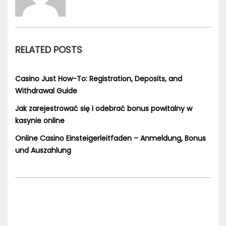
RELATED POSTS
Casino Just How-To: Registration, Deposits, and
Withdrawal Guide
Jak zarejestrować się i odebrać bonus powitalny w
kasynie online
Online Casino Einsteigerleitfaden – Anmeldung, Bonus
und Auszahlung