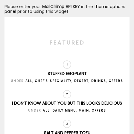
Please enter your
MailChimp API KEY
in the
theme options
panel
prior to using this widget.
FEATURED
STUFFED EGGPLANT
UNDER
ALL
,
CHEF'S SPECIALITY
,
DESERT
,
DRINKS
,
OFFERS
I DON’T KNOW ABOUT YOU BUT THIS LOOKS DELICIOUS
UNDER
ALL
,
DAILY MENU
,
MAIN
,
OFFERS
SALT AND PEPPER TOFU