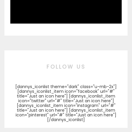
FOLLOW US
[dannys_iconlist theme="dark" class="u-mb-2x"]
[dannys_iconlist_item icon="facebook" url="#"
title="Just an icon here"] [dannys_iconlist_item
icon="twitter" url="#" title="Just an icon here"]
[dannys_iconlist_item icon="instagram" url="#"
title="Just an icon here"] [dannys_iconlist_item
icon="pinterest" url="#" title="Just an icon here"]
[/dannys_iconlist]