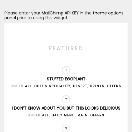
Please enter your
MailChimp API KEY
in the
theme options
panel
prior to using this widget.
FEATURED
STUFFED EGGPLANT
UNDER
ALL
,
CHEF'S SPECIALITY
,
DESERT
,
DRINKS
,
OFFERS
I DON’T KNOW ABOUT YOU BUT THIS LOOKS DELICIOUS
UNDER
ALL
,
DAILY MENU
,
MAIN
,
OFFERS