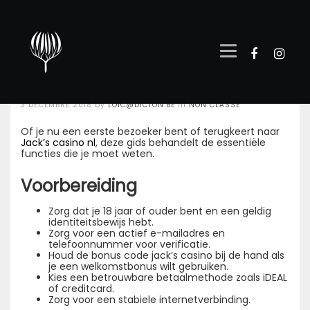
een online casino:
aanmelden, bonus en
uitbetaling
Posted
3 DÉCEMBRE 2018
by
LOIC@DICTON.BE
in
NON CLASSÉ
on
Of je nu een eerste bezoeker bent of terugkeert naar
Jack’s casino nl
, deze gids behandelt de essentiële
functies die je moet weten.
Voorbereiding
Zorg dat je 18 jaar of ouder bent en een geldig
identiteitsbewijs hebt.
Zorg voor een actief e-mailadres en
telefoonnummer voor verificatie.
Houd de bonus code jack’s casino bij de hand als
je een welkomstbonus wilt gebruiken.
Kies een betrouwbare betaalmethode zoals iDEAL
of creditcard.
Zorg voor een stabiele internetverbinding.