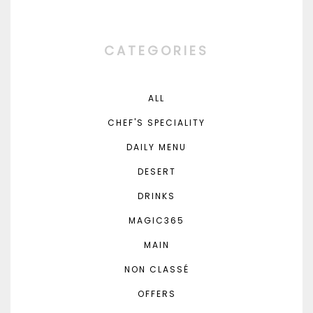
CATEGORIES
ALL
CHEF'S SPECIALITY
DAILY MENU
DESERT
DRINKS
MAGIC365
MAIN
NON CLASSÉ
OFFERS