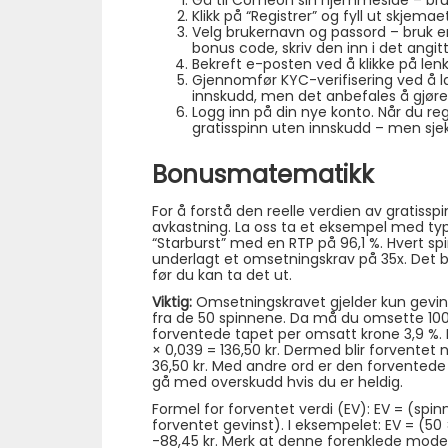
Gå til Comeon sin hjemmeside – bruk 
Klikk på “Registrer” og fyll ut skjem
Velg brukernavn og passord – bruk 
bonus code, skriv den inn i det angitt
Bekreft e-posten ved å klikke på len
Gjennomfør KYC-verifisering ved å la
innskudd, men det anbefales å gjøre d
Logg inn på din nye konto. Når du re
gratisspinn uten innskudd – men sjek
Bonusmatematikk
For å forstå den reelle verdien av gratis
avkastning. La oss ta et eksempel med typis
“Starburst” med en RTP på 96,1 %. Hvert spi
underlagt et omsetningskrav på 35x. Det 
før du kan ta det ut.
Viktig:
Omsetningskravet gjelder kun gevinst
fra de 50 spinnene. Da må du omsette 100 
forventede tapet per omsatt krone 3,9 %.
× 0,039 = 136,50 kr. Dermed blir forventet n
36,50 kr. Med andre ord er den forventede 
gå med overskudd hvis du er heldig.
Formel for forventet verdi (EV): EV = (spi
forventet gevinst). I eksempelet: EV = (50 ×
-88,45 kr. Merk at denne forenklede modell