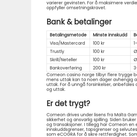
varierer gevinsten. For å maksimere verdien
oppfyller omsetningskravet.
Bank & betalinger
Betalingsmetode
Minste innskudd
B
Visa/Mastercard
100 kr
1
Trustly
100 kr
Ø
Skrill/Neteller
100 kr
Ø
Bankoverføring
200 kr
3
Comeon casino norge tilbyr flere trygge be
mens uttak kan ta noen dager avhengig av
uttak. For å unngå forsinkelser, anbefal
og uttak.
Er det trygt?
Comeon drives under lisens fra Malta Gamin
sikkerhet og ansvarlig spilling. Siden bruk
og transaksjoner. I tillegg har Comeon en 
innskuddsgrenser, tapsgrenser og selvutes
som eCOGRA for å sikre rettferdighet. Som 