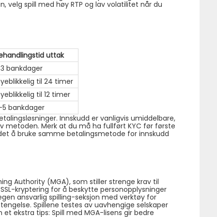
, velg spill med høy RTP og lav volatilitet når du
ehandlingstid uttak
-3 bankdager
yeblikkelig til 24 timer
yeblikkelig til 12 timer
-5 bankdager
talingsløsninger. Innskudd er vanligvis umiddelbare,
 metoden. Merk at du må ha fullført KYC før første
es det å bruke samme betalingsmetode for innskudd
g Authority (MGA), som stiller strenge krav til
er SSL-kryptering for å beskytte personopplysninger
egen ansvarlig spilling-seksjon med verktøy for
tengelse. Spillene testes av uavhengige selskaper
et ekstra tips: Spill med MGA-lisens gir bedre