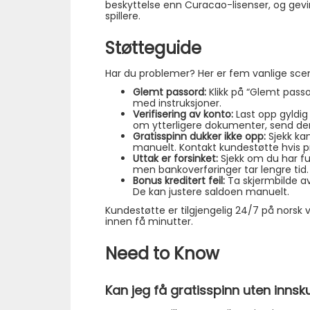
beskyttelse enn Curacao-lisenser, og gevi
spillere.
Støtteguide
Har du problemer? Her er fem vanlige sce
Glemt passord:
Klikk på “Glemt passo
med instruksjoner.
Verifisering av konto:
Last opp gyldig 
om ytterligere dokumenter, send de
Gratisspinn dukker ikke opp:
Sjekk ka
manuelt. Kontakt kundestøtte hvis 
Uttak er forsinket:
Sjekk om du har ful
men bankoverføringer tar lengre tid.
Bonus kreditert feil:
Ta skjermbilde av
De kan justere saldoen manuelt.
Kundestøtte er tilgjengelig 24/7 på norsk v
innen få minutter.
Need to Know
Kan jeg få gratisspinn uten inns