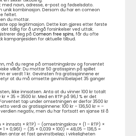
en sikker tilkobling.
aet med navn, adresse, e-post og fødselsdato.
en unik kombinasjon. Dersom du har en comeon
e feltet.
ken du mottar.
ste opp legitimasjon. Dette kan gjøres etter første
et tidlig for å unngå forsinkelser ved uttak.
gistrerer deg på
Comeon free spins
, får du ofte
k kampanjesiden for aktuelle tilbud.
spinn, må du regne på omsetningskrav og forventet
ke vilkår: Du mottar 50 gratisspinn på spillet
nn er verdt 1 kr. Gevinsten fra gratisspinnene er
betyr at du må omsette gevinstbeløpet 35 ganger
en, ikke innsatsen. Anta at du vinner 100 kr totalt
kr × 35 = 3500 kr. Med en RTP på 96,1 % er det
 Forventet tap under omsetningen er derfor 3500 kr
etto verdi av gratisspinnene: 100 kr – 136,50 kr = –
verdien negativ, men du har fortsatt en sjanse til å
nn × innsats × RTP) – (omsetningskrav × (1 – RTP) ×
 1 × 0,961) – (35 × 0,039 × 100) = 48,05 – 136,5 =
en antar et fast gevinstbeløp; i virkeligheten