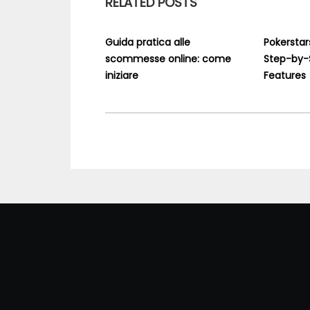
RELATED POSTS
Guida pratica alle
Pokersta
scommesse online: come
Step-by-
iniziare
Features