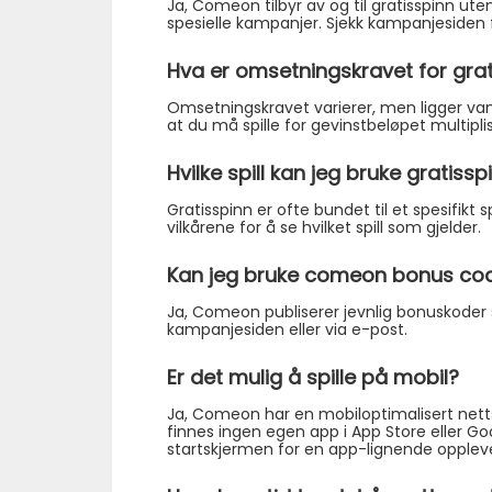
Ja, Comeon tilbyr av og til gratisspinn ut
spesielle kampanjer. Sjekk kampanjesiden for
Hva er omsetningskravet for grat
Omsetningskravet varierer, men ligger vanl
at du må spille for gevinstbeløpet multipl
Hvilke spill kan jeg bruke gratiss
Gratisspinn er ofte bundet til et spesifikt s
vilkårene for å se hvilket spill som gjelder.
Kan jeg bruke comeon bonus code 
Ja, Comeon publiserer jevnlig bonuskoder s
kampanjesiden eller via e-post.
Er det mulig å spille på mobil?
Ja, Comeon har en mobiloptimalisert nett
finnes ingen egen app i App Store eller Go
startskjermen for en app-lignende oppleve