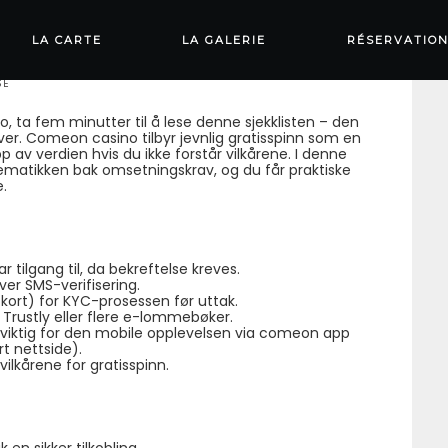
n: komplett guide til
uskrav
LA CARTE
LA GALERIE
RÉSERVATIO
SÉ
o, ta fem minutter til å lese denne sjekklisten – den
ver. Comeon casino tilbyr jevnlig gratisspinn som en
p av verdien hvis du ikke forstår vilkårene. I denne
atematikken bak omsetningskrav, og du får praktiske
e.
 tilgang til, da bekreftelse kreves.
r SMS-verifisering.
D-kort) for KYC-prosessen før uttak.
Trustly eller flere e-lommebøker.
lt viktig for den mobile opplevelsen via comeon app
t nettside).
vilkårene for gratisspinn.