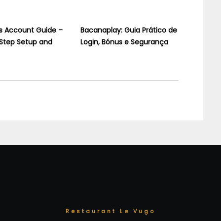
rs Account Guide –
Bacanaplay: Guia Prático de
Step Setup and
Login, Bónus e Segurança
Restaurant Le Vugo