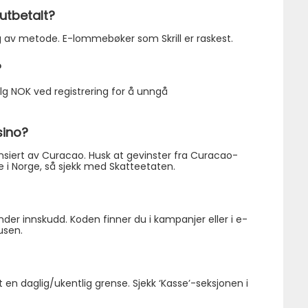
 utbetalt?
ig av metode. E-lommebøker som Skrill er raskest.
?
Velg NOK ved registrering for å unngå
sino?
sensiert av Curacao. Husk at gevinster fra Curacao-
ge i Norge, så sjekk med Skatteetaten.
er innskudd. Koden finner du i kampanjer eller i e-
usen.
en daglig/ukentlig grense. Sjekk ‘Kasse’-seksjonen i