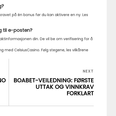
g?
kravet på én bonus før du kan aktivere en ny. Les
g til e-posten?
tinformasjonen din. De vil be om verifisering for å
ng med CelsiusCasino. Følg stegene, les vilkårene
NEXT
NEXT
POST
NO
BOABET-VEILEDNING: FØRSTE
UTTAK OG VINNKRAV
FORKLART