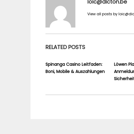
loic@dicton.be
View all posts by loic@di
RELATED POSTS
Spinanga Casino Leitfaden:
Löwen Pl
Boni, Mobile & Auszahlungen
Anmeldun
Sicherhei