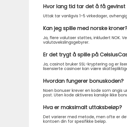
Hvor lang tid tar det å få gevinst
Uttak tar vanligvis 1–5 virkedager, avheng
Kan jeg spille med norske kroner
Ja, flere valutaer støttes, inkludert NOK. 
valutavekslingsgebyrer.
Er det trygt å spille på CelsiusCa
Ja, casinot bruker SSL-kryptering og er li
lisensierte casinoer kan være skatteplikti
Hvordan fungerer bonuskoden?
Noen bonuser krever en kode som angis und
post. Uten kode aktiveres kanskje ikke bon
Hva er maksimalt uttaksbeløp?
Det varierer med metode, men ofte er det 
kontoen din for spesifikke beløp.