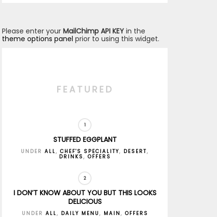
Please enter your
MailChimp API KEY
in the
theme options panel
prior to using this widget.
FEATURED
STUFFED EGGPLANT
UNDER
ALL
,
CHEF'S SPECIALITY
,
DESERT
,
DRINKS
,
OFFERS
I DON’T KNOW ABOUT YOU BUT THIS LOOKS
DELICIOUS
UNDER
ALL
,
DAILY MENU
,
MAIN
,
OFFERS