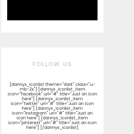
FOLLOW US
[dannys_iconlist theme="dark" class="u-
mb-2x"] [dannys_iconlist_item
icon="facebook" url="#" title="Just an icon
here"] [dannys_iconlist_item
icon="twitter" url="#" title="Just an icon
here"] [dannys_iconlist_item
icon="instagram" url="#" title="Just an
icon here"] [dannys_iconlist_item
icon="pinterest" url="#" title="Just an icon
here"] [/dannys_iconlist]