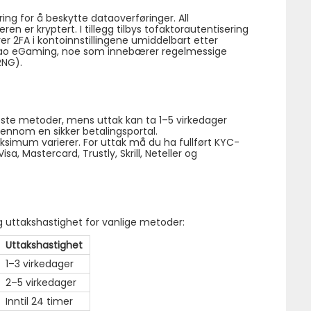
ing for å beskytte dataoverføringer. All
 er kryptert. I tillegg tilbys tofaktorautentisering
ver 2FA i kontoinnstillingene umiddelbart etter
uracao eGaming, noe som innebærer regelmessige
RNG).
este metoder, mens uttak kan ta 1–5 virkedager
jennom en sikker betalingsportal.
simum varierer. For uttak må du ha fullført KYC-
sa, Mastercard, Trustly, Skrill, Neteller og
 uttakshastighet for vanlige metoder:
Uttakshastighet
1–3 virkedager
2–5 virkedager
Inntil 24 timer