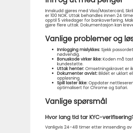
Innskudd gjøres med Visa/Mastercard, Skril
er 100 NOK. Uttak behandles innen 24 time
opptil 5 virkedager for bankoverføring. Ma
gjøre flere uttak. Dokumentasjon kan kreve
Vanlige problemer og lø
Innlogging mislykkes:
Sjekk passorde
nødvendig.
Bonuskode virker ikke:
Koden må tastes
kundestøtte.
Uttak henter:
Omsetningskravet er ikk
Dokumenter avvist:
Bildet er uklart 
oppløsning.
Spill laster ikke:
Oppdater nettleseren 
optimalisert for Chrome og Safari.
Vanlige spørsmål
Hvor lang tid tar KYC-verifisering
Vanligvis 24–48 timer etter innsending a