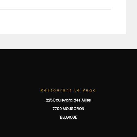
Restaurant Le Vugo
225,Boulevard des Alliés
7700 MOUSCRON
BELGIQUE