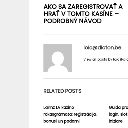
POST
l’article
AKO SA ZAREGISTROVAŤ A
HRAŤ V TOMTO KASÍNE –
PODROBNÝ NÁVOD
loic@dicton.be
View all posts by loic@di
RELATED POSTS
Laimz LV kazino
Guida pr
rokasgrāmata: reģistrācija,
login, slo
bonusi un padomi
iniziare