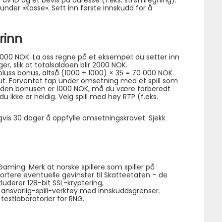
e av ID og et bevis på adresse (f.eks. strømregning).
under «Kasse». Sett inn første innskudd for å
rinn
000 NOK. La oss regne på et eksempel: du setter inn
, slik at totalsaldoen blir 2000 NOK.
uss bonus, altså (1000 + 1000) × 35 = 70 000 NOK.
ut. Forventet tap under omsetning med et spill som
Siden bonusen er 1000 NOK, må du være forberedt
ikke er heldig. Velg spill med høy RTP (f.eks.
vis 30 dager å oppfylle omsetningskravet. Sjekk
aming. Merk at norske spillere som spiller på
rtere eventuelle gevinster til Skatteetaten – de
kluderer 128-bit SSL-kryptering,
 ansvarlig-spill-verktøy med innskuddsgrenser.
testlaboratorier for RNG.