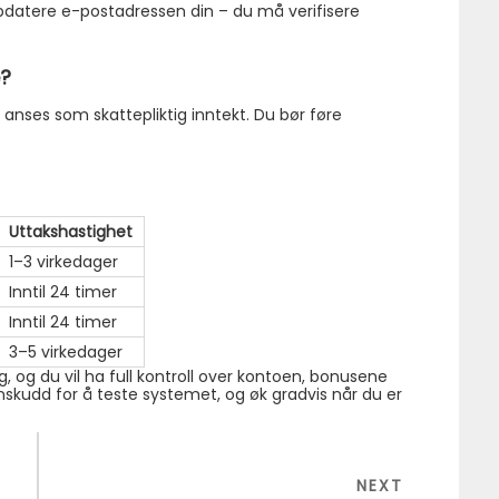
ppdatere e-postadressen din – du må verifisere
e?
 anses som skattepliktig inntekt. Du bør føre
Uttakshastighet
1–3 virkedager
Inntil 24 timer
Inntil 24 timer
3–5 virkedager
, og du vil ha full kontroll over kontoen, bonusene
skudd for å teste systemet, og øk gradvis når du er
NEXT
NEXT