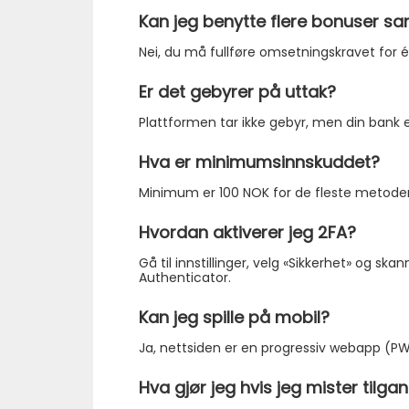
Kan jeg benytte flere bonuser sa
Nei, du må fullføre omsetningskravet for é
Er det gebyrer på uttak?
Plattformen tar ikke gebyr, men din bank e
Hva er minimumsinnskuddet?
Minimum er 100 NOK for de fleste metoder
Hvordan aktiverer jeg 2FA?
Gå til innstillinger, velg «Sikkerhet» og
Authenticator.
Kan jeg spille på mobil?
Ja, nettsiden er en progressiv webapp (PW
Hva gjør jeg hvis jeg mister tilga