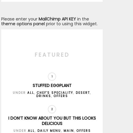
Please enter your
MailChimp API KEY
in the
theme options panel
prior to using this widget.
FEATURED
STUFFED EGGPLANT
UNDER
ALL
,
CHEF'S SPECIALITY
,
DESERT
,
DRINKS
,
OFFERS
I DON’T KNOW ABOUT YOU BUT THIS LOOKS
DELICIOUS
UNDER
ALL
,
DAILY MENU
,
MAIN
,
OFFERS