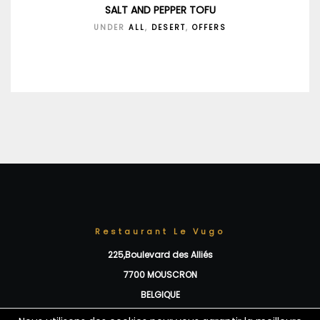
SALT AND PEPPER TOFU
UNDER
ALL
,
DESERT
,
OFFERS
Restaurant Le Vugo
225,Boulevard des Alliés
7700 MOUSCRON
BELGIQUE