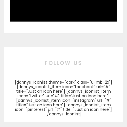
FOLLOW US
[dannys_iconlist theme="dark" class="u-mb-2x"]
[dannys_iconlist_item icon="facebook" url="#"
title="Just an icon here"] [dannys_iconlist_item
icon="twitter" url="#" title="Just an icon here"]
[dannys_iconlist_item icon="instagram" url="#"
title="Just an icon here"] [dannys_iconlist_item
icon="pinterest" url="#" title="Just an icon here"]
[/dannys_iconlist]