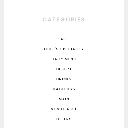
CATEGORIES
ALL
CHEF'S SPECIALITY
DAILY MENU
DESERT
DRINKS
MAGIC365
MAIN
NON CLASSÉ
OFFERS