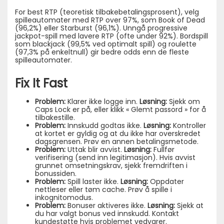
For best RTP (teoretisk tilbakebetalingsprosent), velg
spilleautomater med RTP over 97%, som Book of Dead
(96,2%) eller Starburst (96,1%). Unngå progressive
jackpot-spill med lavere RTP (ofte under 92%). Bordspill
som blackjack (99,5% ved optimalt spill) og roulette
(97,3% på enkeltnull) gir bedre odds enn de fleste
spilleautomater.
Fix It Fast
Problem:
Klarer ikke logge inn.
Løsning:
Sjekk om
Caps Lock er på, eller klikk « Glemt passord » for å
tilbakestille.
Problem:
Innskudd godtas ikke.
Løsning:
Kontroller
at kortet er gyldig og at du ikke har overskredet
dagsgrensen. Prøv en annen betalingsmetode.
Problem:
Uttak blir avvist.
Løsning:
Fullfør
verifisering (send inn legitimasjon). Hvis avvist
grunnet omsetningskrav, sjekk fremdriften i
bonussiden.
Problem:
Spill laster ikke.
Løsning:
Oppdater
nettleser eller tøm cache. Prøv å spille i
inkognitomodus.
Problem:
Bonuser aktiveres ikke.
Løsning:
Sjekk at
du har valgt bonus ved innskudd. Kontakt
kundestøtte hvis problemet vedvarer.