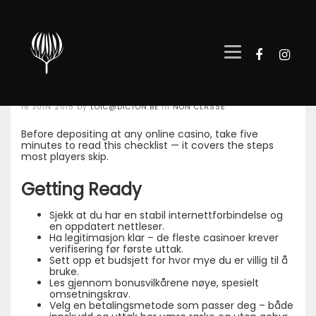
Komplett guide til
innlogging, bonuser
og tips
Posted
18 JUIN 2015
by
LOIC@DICTON.BE
in
NON CLASSÉ
on
Before depositing at any online casino, take five
minutes to read this checklist — it covers the steps
most players skip.
Getting Ready
Sjekk at du har en stabil internettforbindelse og
en oppdatert nettleser.
Ha legitimasjon klar – de fleste casinoer krever
verifisering før første uttak.
Sett opp et budsjett for hvor mye du er villig til å
bruke.
Les gjennom bonusvilkårene nøye, spesielt
omsetningskrav.
Velg en betalingsmetode som passer deg – både