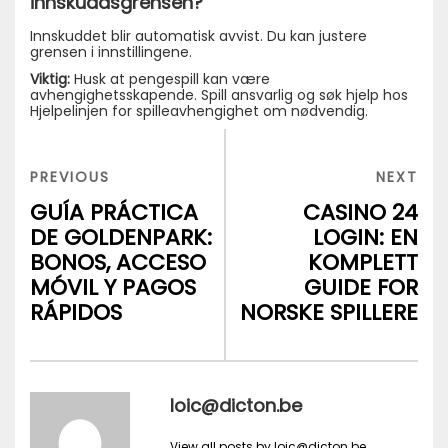
innskuddsgrensen?
Innskuddet blir automatisk avvist. Du kan justere
grensen i innstillingene.
Viktig:
Husk at pengespill kan være
avhengighetsskapende. Spill ansvarlig og søk hjelp hos
Hjelpelinjen for spilleavhengighet om nødvendig.
Navigation
de
PREVIOUS
NEX
PREVIOUS
NEXT
POST
POS
l’article
GUÍA PRÁCTICA
CASINO 24
DE GOLDENPARK:
LOGIN: EN
BONOS, ACCESO
KOMPLETT
MÓVIL Y PAGOS
GUIDE FOR
RÁPIDOS
NORSKE SPILLERE
loic@dicton.be
View all posts by loic@dicton.be