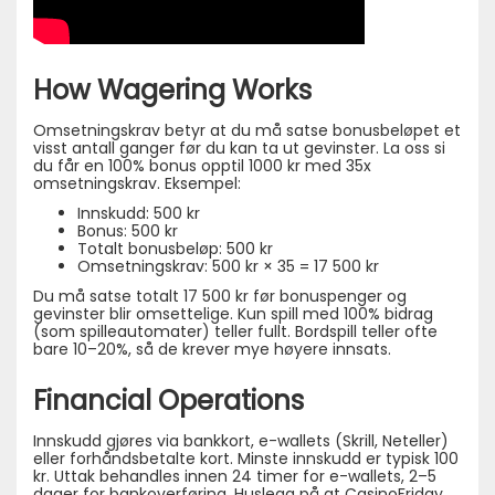
How Wagering Works
Omsetningskrav betyr at du må satse bonusbeløpet et
visst antall ganger før du kan ta ut gevinster. La oss si
du får en 100% bonus opptil 1000 kr med 35x
omsetningskrav. Eksempel:
Innskudd: 500 kr
Bonus: 500 kr
Totalt bonusbeløp: 500 kr
Omsetningskrav: 500 kr × 35 = 17 500 kr
Du må satse totalt 17 500 kr før bonuspenger og
gevinster blir omsettelige. Kun spill med 100% bidrag
(som spilleautomater) teller fullt. Bordspill teller ofte
bare 10–20%, så de krever mye høyere innsats.
Financial Operations
Innskudd gjøres via bankkort, e-wallets (Skrill, Neteller)
eller forhåndsbetalte kort. Minste innskudd er typisk 100
kr. Uttak behandles innen 24 timer for e-wallets, 2–5
dager for bankoverføring. Huslegg på at CasinoFriday