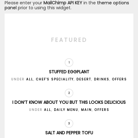
Please enter your
MailChimp API KEY
in the
theme options
panel
prior to using this widget.
FEATURED
STUFFED EGGPLANT
UNDER
ALL
,
CHEF'S SPECIALITY
,
DESERT
,
DRINKS
,
OFFERS
I DON’T KNOW ABOUT YOU BUT THIS LOOKS DELICIOUS
UNDER
ALL
,
DAILY MENU
,
MAIN
,
OFFERS
SALT AND PEPPER TOFU