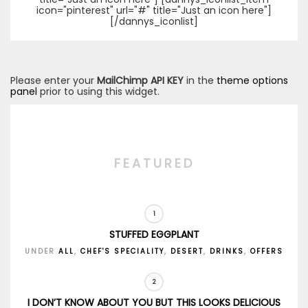
icon="pinterest" url="#" title="Just an icon here"]
[/dannys_iconlist]
Please enter your
MailChimp API KEY
in the
theme options
panel
prior to using this widget.
FEATURED
STUFFED EGGPLANT
UNDER
ALL
,
CHEF'S SPECIALITY
,
DESERT
,
DRINKS
,
OFFERS
I DON’T KNOW ABOUT YOU BUT THIS LOOKS DELICIOUS