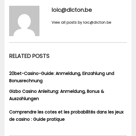
loic@dicton.be
View all posts by loic@dicton.be
RELATED POSTS
20bet-Casino-Guide: Anmeldung, Einzahlung und
Bonusrechnung
Gizbo Casino Anleitung: Anmeldung, Bonus &
Auszahlungen
Comprendre les cotes et les probabilités dans les jeux
de casino : Guide pratique