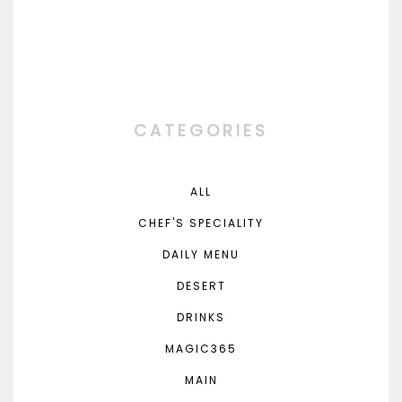
CATEGORIES
ALL
CHEF'S SPECIALITY
DAILY MENU
DESERT
DRINKS
MAGIC365
MAIN