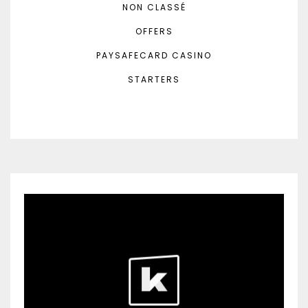
NON CLASSÉ
OFFERS
PAYSAFECARD CASINO
STARTERS