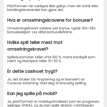
Plattformen tar vanligvis ikke gebyr, men din bank eller
betalingsleverandør kan gjøre det.
Hva er omsetningskravene for bonuser?
Omsetningskravet varierer per bonus, typisk 30x–45x
bonusbeløpet. Les alltid bonusvilkårene.
Hvilke spill teller mest mot
omsetningskravet?
Spilleautomater teller ofte 100 %, mens bordspill som
rulett og blackjack teller 10–20 %.
Er dette casinoet trygt?
Ja, det bruker SSL-kryptering og er lisensiert av
Curacao eGaming. Hold deg til ansvarlig spilling.
Kan jeg spille på mobil?
Ja, plattformen er mobiloptimalisert som en progressiv
webapp (PWA), og du kan spille direkte i nettleseren