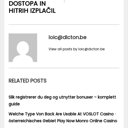
DOSTOPA IN
HITRIH IZPLAČIL
loic@dicton.be
View all posts by loic@dicton.be
RELATED POSTS
Slik registrerer du deg og utnytter bonuser – komplett
guide
Welche Type Von Back Are Usable At VOSLOT Casino ·
österreichisches Gebiet Play Now Monro Online Casino