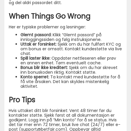
og del aldri passordet ditt.
When Things Go Wrong
Her er typiske problemer og løsninger:
Glemt passord:
Klikk “Glemt passord” på
innloggingssiden og følg instruksjonene.
Uttak er forsinket:
Sjekk om du har fullført KYC og
om bonus er omsatt. Kontakt kundestøtte via live
chat.
Spill laster ikke:
Oppdater nettleseren eller prøv
en annen enhet. Tøm eventuelt cache.
Bonus blir ikke kreditert:
Sjekk om du har skrevet
inn bonuskoden riktig. Kontakt støtte.
Konto sperret:
Ta kontakt med kundestøtte for å
få vite årsaken. Det kan skyldes mistenkelig
aktivitet.
Pro Tips
Hvis uttaket ditt blir forsinket: Vent 48 timer før du
kontakter støtte. Sjekk først at all dokumentasjon er
godkjent. Logg inn på “Min konto” for å se status. Hvis
det tar mer enn 72 timer, bruk live chat (24/7) eller e-
post (support@betfair.com). Oppbevar alltid