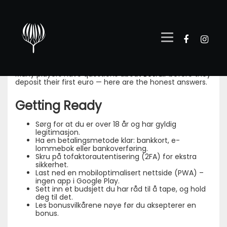
kommer du i gang hos
Betfair
Posted
14 AVRIL 2017
by
LOIC@DICTON.BE
in
NON CLASSÉ
on
Many players have questions about
Betfair
before they
deposit their first euro — here are the honest answers.
Getting Ready
Sørg for at du er over 18 år og har gyldig
legitimasjon.
Ha en betalingsmetode klar: bankkort, e-
lommebok eller bankoverføring.
Skru på tofaktorautentisering (2FA) for ekstra
sikkerhet.
Last ned en mobiloptimalisert nettside (PWA) –
ingen app i Google Play.
Sett inn et budsjett du har råd til å tape, og hold
deg til det.
Les bonusvilkårene nøye før du aksepterer en
bonus.