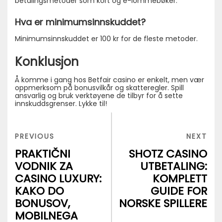
betalingsmetoder som kort og e-lommebøker.
Hva er minimumsinnskuddet?
Minimumsinnskuddet er 100 kr for de fleste metoder.
Konklusjon
Å komme i gang hos Betfair casino er enkelt, men vær
oppmerksom på bonusvilkår og skatteregler. Spill
ansvarlig og bruk verktøyene de tilbyr for å sette
innskuddsgrenser. Lykke til!
Navigation
de
PREVIOUS
NEX
PREVIOUS
NEXT
POST
POS
l’article
PRAKTIČNI
SHOTZ CASINO
VODNIK ZA
UTBETALING:
CASINO LUXURY:
KOMPLETT
KAKO DO
GUIDE FOR
BONUSOV,
NORSKE SPILLERE
MOBILNEGA