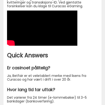
kvitteringer og transaksjons-ID. Ved gjentatte
forsinkelser kan du klage til Curacao eGaming.
Quick Answers
Er casinoet pålitelig?
Ja, Betfair er et veletablert merke med lisens fra
Curacao og har vært i drift i over 20 år.
Hvor lang tid tar uttak?
Det varierer fra 24 timer (e-lommebøker) til 3–5
bankdager (bankoverføring).