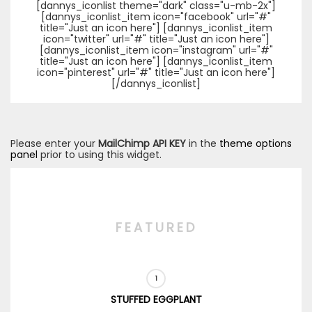
[dannys_iconlist theme="dark" class="u-mb-2x"]
[dannys_iconlist_item icon="facebook" url="#"
title="Just an icon here"] [dannys_iconlist_item
icon="twitter" url="#" title="Just an icon here"]
[dannys_iconlist_item icon="instagram" url="#"
title="Just an icon here"] [dannys_iconlist_item
icon="pinterest" url="#" title="Just an icon here"]
[/dannys_iconlist]
Please enter your
MailChimp API KEY
in the
theme options
panel
prior to using this widget.
FEATURED
STUFFED EGGPLANT