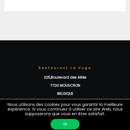
Restaurant Le Vugo
225,Boulevard des Alliés
7700 MOUSCRON
BELGIQUE
Nous utilisons des cookies pour vous garantir la meilleure
Nous utilisons des cookies pour vous garantir la meilleure
expérience. Si vous continuez à utiliser ce site Web, nous
expérience. Si vous continuez à utiliser ce site Web, nous
supposerons que vous en êtes satisfait.
supposerons que vous en êtes satisfait.
OK
OK