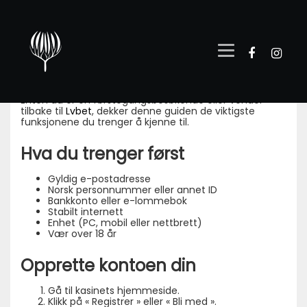
norske spillere: alt du
trenger å vite
Posted
12 SEPTEMBRE 2018
by
LOIC@DICTON.BE
in
NON CLASSÉ
on
Enten du er en førstegangsbesøkende eller vender
tilbake til
Lvbet
, dekker denne guiden de viktigste
funksjonene du trenger å kjenne til.
Hva du trenger først
Gyldig e-postadresse
Norsk personnummer eller annet ID
Bankkonto eller e-lommebok
Stabilt internett
Enhet (PC, mobil eller nettbrett)
Vær over 18 år
Opprette kontoen din
Gå til kasinets hjemmeside.
Klikk på « Registrer » eller « Bli med ».