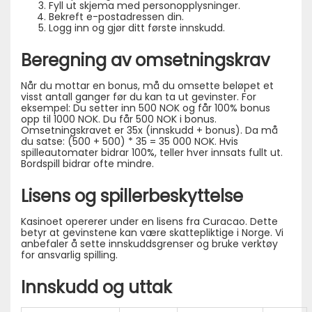
Fyll ut skjema med personopplysninger.
Bekreft e-postadressen din.
Logg inn og gjør ditt første innskudd.
Beregning av omsetningskrav
Når du mottar en bonus, må du omsette beløpet et
visst antall ganger før du kan ta ut gevinster. For
eksempel: Du setter inn 500 NOK og får 100% bonus
opp til 1000 NOK. Du får 500 NOK i bonus.
Omsetningskravet er 35x (innskudd + bonus). Da må
du satse: (500 + 500) * 35 = 35 000 NOK. Hvis
spilleautomater bidrar 100%, teller hver innsats fullt ut.
Bordspill bidrar ofte mindre.
Lisens og spillerbeskyttelse
Kasinoet opererer under en lisens fra Curacao. Dette
betyr at gevinstene kan være skattepliktige i Norge. Vi
anbefaler å sette innskuddsgrenser og bruke verktøy
for ansvarlig spilling.
Innskudd og uttak