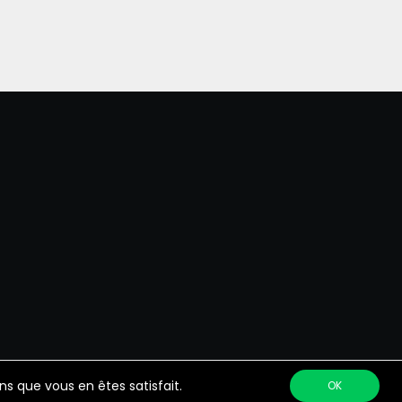
ns que vous en êtes satisfait.
ns que vous en êtes satisfait.
OK
OK