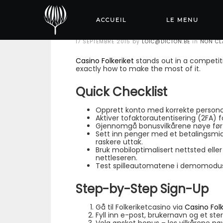
Casino Folkeriket-
maksimerer du o
ACCUEIL
LE MENU
Posted
17 SEPTEMBRE 2015
by
LOIC@DICTON.BE
in
NON CL
on
Casino Folkeriket
stands out in a competit
exactly how to make the most of it.
Quick Checklist
Opprett konto med korrekte personopp
Aktiver tofaktorautentisering (2FA) fo
Gjennomgå bonusvilkårene nøye før d
Sett inn penger med et betalingsmid
raskere uttak.
Bruk mobiloptimalisert nettsted elle
nettleseren.
Test spilleautomatene i demomodus 
Step-by-Step Sign-Up
Gå til Folkeriketcasino via
Casino Folk
Fyll inn e-post, brukernavn og et ster