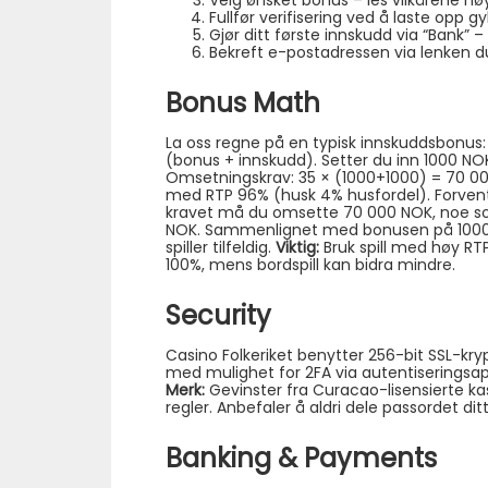
Velg ønsket bonus – les vilkårene nøy
Fullfør verifisering ved å laste opp gy
Gjør ditt første innskudd via “Bank” 
Bekreft e-postadressen via lenken du
Bonus Math
La oss regne på en typisk innskuddsbonus
(bonus + innskudd). Setter du inn 1000 NOK
Omsetningskrav: 35 × (1000+1000) = 70 000
med RTP 96% (husk 4% husfordel). Forvent
kravet må du omsette 70 000 NOK, noe som
NOK. Sammenlignet med bonusen på 1000 N
spiller tilfeldig.
Viktig:
Bruk spill med høy RTP
100%, mens bordspill kan bidra mindre.
Security
Casino Folkeriket benytter 256-bit SSL-kry
med mulighet for 2FA via autentiseringsap
Merk:
Gevinster fra Curacao-lisensierte kas
regler. Anbefaler å aldri dele passordet ditt
Banking & Payments