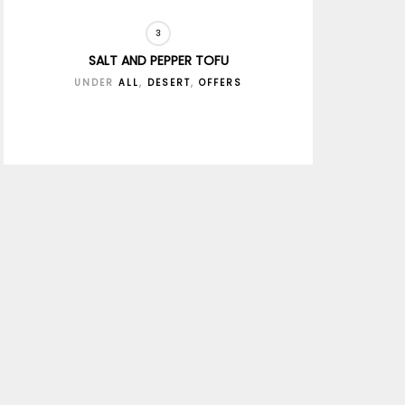
SALT AND PEPPER TOFU
UNDER
ALL
,
DESERT
,
OFFERS