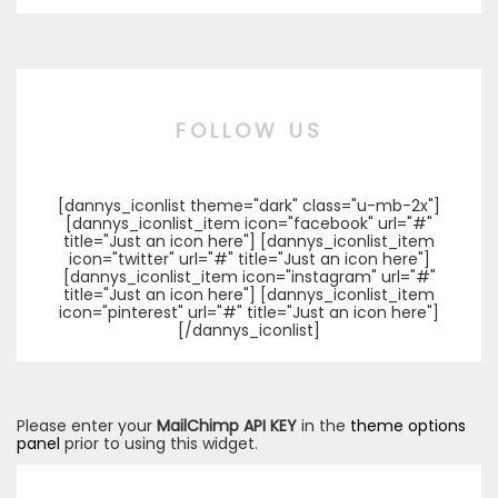
FOLLOW US
[dannys_iconlist theme="dark" class="u-mb-2x"]
[dannys_iconlist_item icon="facebook" url="#"
title="Just an icon here"] [dannys_iconlist_item
icon="twitter" url="#" title="Just an icon here"]
[dannys_iconlist_item icon="instagram" url="#"
title="Just an icon here"] [dannys_iconlist_item
icon="pinterest" url="#" title="Just an icon here"]
[/dannys_iconlist]
Please enter your
MailChimp API KEY
in the
theme options
panel
prior to using this widget.