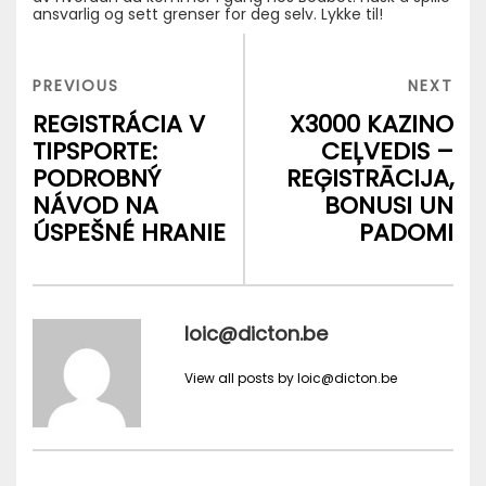
ansvarlig og sett grenser for deg selv. Lykke til!
Navigation
de
PREVIOUS
NEX
PREVIOUS
NEXT
POST
POS
l’article
REGISTRÁCIA V
X3000 KAZINO
TIPSPORTE:
CEĻVEDIS –
PODROBNÝ
REĢISTRĀCIJA,
NÁVOD NA
BONUSI UN
ÚSPEŠNÉ HRANIE
PADOMI
loic@dicton.be
View all posts by loic@dicton.be