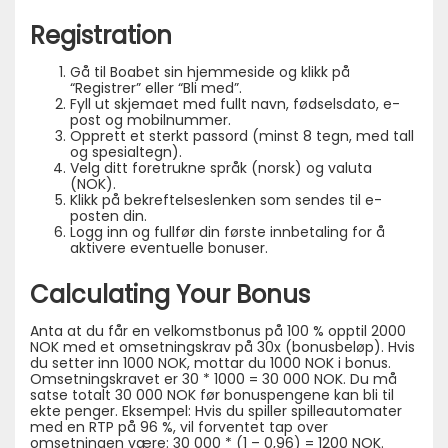
Registration
Gå til Boabet sin hjemmeside og klikk på
“Registrer” eller “Bli med”.
Fyll ut skjemaet med fullt navn, fødselsdato, e-
post og mobilnummer.
Opprett et sterkt passord (minst 8 tegn, med tall
og spesialtegn).
Velg ditt foretrukne språk (norsk) og valuta
(NOK).
Klikk på bekreftelseslenken som sendes til e-
posten din.
Logg inn og fullfør din første innbetaling for å
aktivere eventuelle bonuser.
Calculating Your Bonus
Anta at du får en velkomstbonus på 100 % opptil 2000
NOK med et omsetningskrav på 30x (bonusbeløp). Hvis
du setter inn 1000 NOK, mottar du 1000 NOK i bonus.
Omsetningskravet er 30 * 1000 = 30 000 NOK. Du må
satse totalt 30 000 NOK før bonuspengene kan bli til
ekte penger. Eksempel: Hvis du spiller spilleautomater
med en RTP på 96 %, vil forventet tap over
omsetningen være: 30 000 * (1 – 0,96) = 1200 NOK.