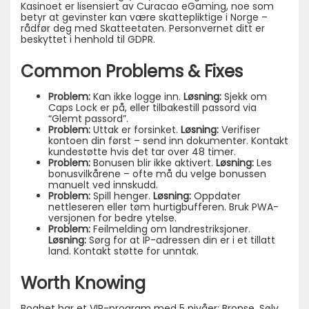
Kasinoet er lisensiert av Curacao eGaming, noe som
betyr at gevinster kan være skattepliktige i Norge –
rådfør deg med Skatteetaten. Personvernet ditt er
beskyttet i henhold til GDPR.
Common Problems & Fixes
Problem:
Kan ikke logge inn.
Løsning:
Sjekk om
Caps Lock er på, eller tilbakestill passord via
“Glemt passord”.
Problem:
Uttak er forsinket.
Løsning:
Verifiser
kontoen din først – send inn dokumenter. Kontakt
kundestøtte hvis det tar over 48 timer.
Problem:
Bonusen blir ikke aktivert.
Løsning:
Les
bonusvilkårene – ofte må du velge bonussen
manuelt ved innskudd.
Problem:
Spill henger.
Løsning:
Oppdater
nettleseren eller tøm hurtigbufferen. Bruk PWA-
versjonen for bedre ytelse.
Problem:
Feilmelding om landrestriksjoner.
Løsning:
Sørg for at IP-adressen din er i et tillatt
land. Kontakt støtte for unntak.
Worth Knowing
Boabet har et VIP-program med 5 nivåer: Bronse, Sølv,