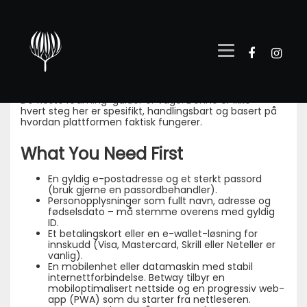
kommer du i gang
med sportsspill
Posted
8 JANVIER 2016
by
LOIC@DICTON.BE
in
NON CLASSÉ
on
De fleste iGaming-guider er vage. Denne er ikke —
hvert steg her er spesifikt, handlingsbart og basert på
hvordan plattformen faktisk fungerer.
What You Need First
En gyldig e-postadresse og et sterkt passord
(bruk gjerne en passordbehandler).
Personopplysninger som fullt navn, adresse og
fødselsdato – må stemme overens med gyldig
ID.
Et betalingskort eller en e-wallet-løsning for
innskudd (Visa, Mastercard, Skrill eller Neteller er
vanlig).
En mobilenhet eller datamaskin med stabil
internettforbindelse. Betway tilbyr en
mobiloptimalisert nettside og en progressiv web-
app (PWA) som du starter fra nettleseren.