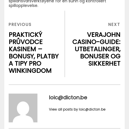
spillansvarsverktøyene for en sunn og kontrollert
spillopplevelse.
Navigation
de
PREVIOUS
NEX
PREVIOUS
NEXT
POST
POS
l’article
PRAKTICKÝ
VERAJOHN
PRŮVODCE
CASINO-GUIDE:
KASINEM –
UTBETALINGER,
BONUSY, PLATBY
BONUSER OG
A TIPY PRO
SIKKERHET
WINKINGDOM
loic@dicton.be
View all posts by loic@dicton.be