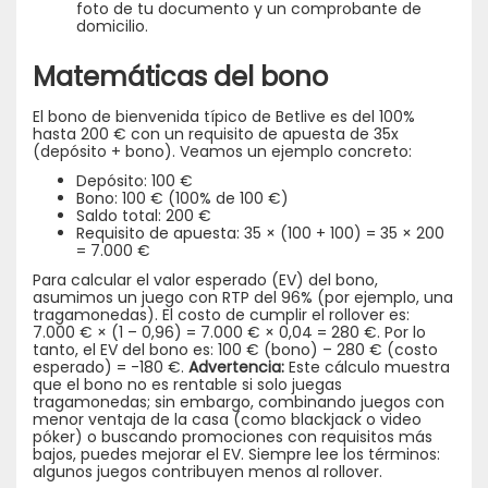
foto de tu documento y un comprobante de
domicilio.
Matemáticas del bono
El bono de bienvenida típico de Betlive es del 100%
hasta 200 € con un requisito de apuesta de 35x
(depósito + bono). Veamos un ejemplo concreto:
Depósito: 100 €
Bono: 100 € (100% de 100 €)
Saldo total: 200 €
Requisito de apuesta: 35 × (100 + 100) = 35 × 200
= 7.000 €
Para calcular el valor esperado (EV) del bono,
asumimos un juego con RTP del 96% (por ejemplo, una
tragamonedas). El costo de cumplir el rollover es:
7.000 € × (1 – 0,96) = 7.000 € × 0,04 = 280 €. Por lo
tanto, el EV del bono es: 100 € (bono) – 280 € (costo
esperado) = -180 €.
Advertencia:
Este cálculo muestra
que el bono no es rentable si solo juegas
tragamonedas; sin embargo, combinando juegos con
menor ventaja de la casa (como blackjack o video
póker) o buscando promociones con requisitos más
bajos, puedes mejorar el EV. Siempre lee los términos:
algunos juegos contribuyen menos al rollover.