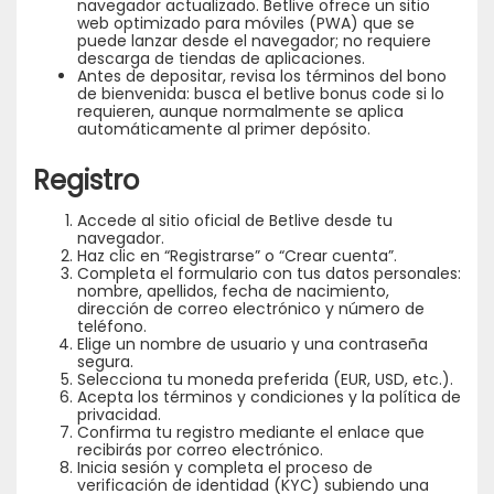
navegador actualizado. Betlive ofrece un sitio
web optimizado para móviles (PWA) que se
puede lanzar desde el navegador; no requiere
descarga de tiendas de aplicaciones.
Antes de depositar, revisa los términos del bono
de bienvenida: busca el betlive bonus code si lo
requieren, aunque normalmente se aplica
automáticamente al primer depósito.
Registro
Accede al sitio oficial de Betlive desde tu
navegador.
Haz clic en “Registrarse” o “Crear cuenta”.
Completa el formulario con tus datos personales:
nombre, apellidos, fecha de nacimiento,
dirección de correo electrónico y número de
teléfono.
Elige un nombre de usuario y una contraseña
segura.
Selecciona tu moneda preferida (EUR, USD, etc.).
Acepta los términos y condiciones y la política de
privacidad.
Confirma tu registro mediante el enlace que
recibirás por correo electrónico.
Inicia sesión y completa el proceso de
verificación de identidad (KYC) subiendo una