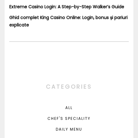
Extreme Casino Login: A Step-by-Step Walker’s Guide
Ghid complet King Casino Online: Login, bonus și pariuri
explicate
CATEGORIES
ALL
CHEF'S SPECIALITY
DAILY MENU