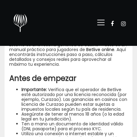
y trucos matemáticos
– guía completa
Posted
11 JUILLET 2018
by
LOIC@DICTON.BE
in
NON CLASSÉ
on
Esta no es una reseña genérica de casino — este es un
manual práctico para jugadores de
Betlive online
. Aquí
encontrarás instrucciones paso a paso, cálculos
detallados y consejos reales para aprovechar al
máximo tu experiencia.
Antes de empezar
Importante:
Verifica que el operador de Betlive
esté autorizado por una licencia reconocida (por
ejemplo, Curazao). Las ganancias en casinos con
licencia de Curazao pueden estar sujetas a
impuestos locales según tu país de residencia.
Asegúrate de tener al menos 18 años (o la edad
legal en tu jurisdicción).
Ten a mano un documento de identidad válido
(DNI, pasaporte) para el proceso KYC.
Utiliza una conexión a internet estable y un