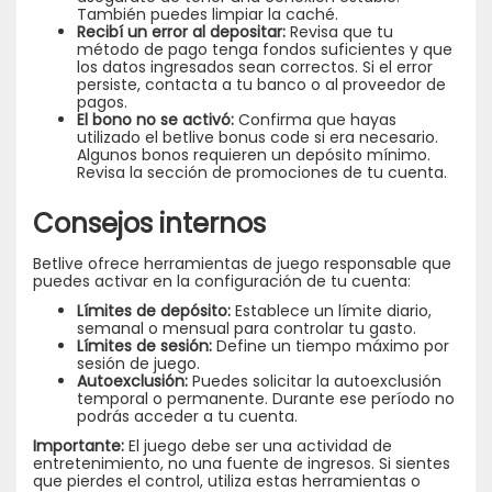
También puedes limpiar la caché.
Recibí un error al depositar:
Revisa que tu
método de pago tenga fondos suficientes y que
los datos ingresados sean correctos. Si el error
persiste, contacta a tu banco o al proveedor de
pagos.
El bono no se activó:
Confirma que hayas
utilizado el betlive bonus code si era necesario.
Algunos bonos requieren un depósito mínimo.
Revisa la sección de promociones de tu cuenta.
Consejos internos
Betlive ofrece herramientas de juego responsable que
puedes activar en la configuración de tu cuenta:
Límites de depósito:
Establece un límite diario,
semanal o mensual para controlar tu gasto.
Límites de sesión:
Define un tiempo máximo por
sesión de juego.
Autoexclusión:
Puedes solicitar la autoexclusión
temporal o permanente. Durante ese período no
podrás acceder a tu cuenta.
Importante:
El juego debe ser una actividad de
entretenimiento, no una fuente de ingresos. Si sientes
que pierdes el control, utiliza estas herramientas o