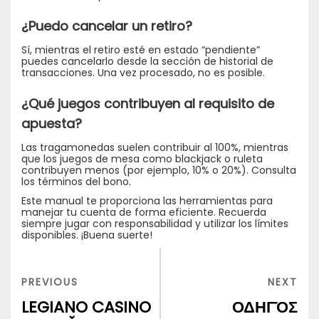
¿Puedo cancelar un retiro?
Sí, mientras el retiro esté en estado “pendiente”
puedes cancelarlo desde la sección de historial de
transacciones. Una vez procesado, no es posible.
¿Qué juegos contribuyen al requisito de
apuesta?
Las tragamonedas suelen contribuir al 100%, mientras
que los juegos de mesa como blackjack o ruleta
contribuyen menos (por ejemplo, 10% o 20%). Consulta
los términos del bono.
Este manual te proporciona las herramientas para
manejar tu cuenta de forma eficiente. Recuerda
siempre jugar con responsabilidad y utilizar los límites
disponibles. ¡Buena suerte!
Navigation
de
PREVIOUS
NEX
PREVIOUS
NEXT
POST
POS
l’article
LEGIANO CASINO
ΟΔΗΓΌΣ