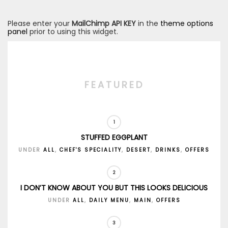
Please enter your
MailChimp API KEY
in the
theme options
panel
prior to using this widget.
FEATURED
STUFFED EGGPLANT
UNDER
ALL
,
CHEF'S SPECIALITY
,
DESERT
,
DRINKS
,
OFFERS
I DON’T KNOW ABOUT YOU BUT THIS LOOKS DELICIOUS
UNDER
ALL
,
DAILY MENU
,
MAIN
,
OFFERS