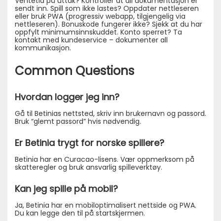
Ventetid på uttak? Kontroller at all dokumentasjon er
sendt inn. Spill som ikke lastes? Oppdater nettleseren
eller bruk PWA (progressiv webapp, tilgjengelig via
nettleseren). Bonuskode fungerer ikke? Sjekk at du har
oppfylt minimumsinnskuddet. Konto sperret? Ta
kontakt med kundeservice – dokumenter all
kommunikasjon.
Common Questions
Hvordan logger jeg inn?
Gå til Betinias nettsted, skriv inn brukernavn og passord.
Bruk “glemt passord” hvis nødvendig.
Er Betinia trygt for norske spillere?
Betinia har en Curacao-lisens. Vær oppmerksom på
skatteregler og bruk ansvarlig spilleverktøy.
Kan jeg spille på mobil?
Ja, Betinia har en mobiloptimalisert nettside og PWA.
Du kan legge den til på startskjermen.