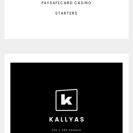
PAYSAFECARD CASINO
STARTERS