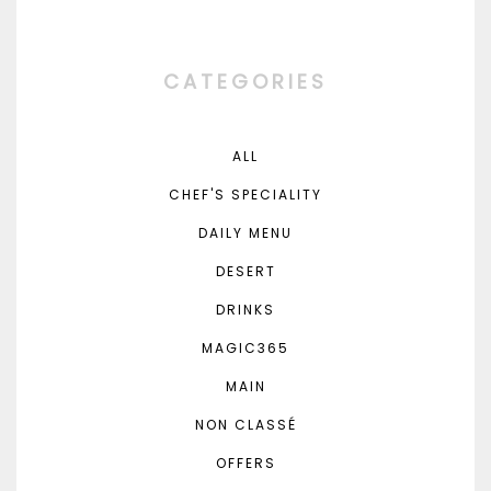
CATEGORIES
ALL
CHEF'S SPECIALITY
DAILY MENU
DESERT
DRINKS
MAGIC365
MAIN
NON CLASSÉ
OFFERS