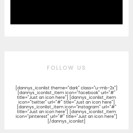
FOLLOW US
[dannys_iconlist theme="dark" class="u-mb-2x"]
[dannys_iconlist_item icon="facebook" url="#"
title="Just an icon here"] [dannys_iconlist_item
icon="twitter" url="#" title="Just an icon here"]
[dannys_iconlist_item icon="instagram" url="#"
title="Just an icon here"] [dannys_iconlist_item
icon="pinterest" url="#" title="Just an icon here"]
[/dannys_iconlist]