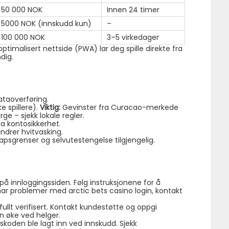
50 000 NOK
Innen 24 timer
5000 NOK (innskudd kun)
–
100 000 NOK
3–5 virkedager
optimalisert nettside (PWA) lar deg spille direkte fra
dig.
ataoverføring.
e spillere).
Viktig:
Gevinster fra Curacao-merkede
ge – sjekk lokale regler.
ra kontosikkerhet.
indrer hvitvasking.
tapsgrenser og selvutestengelse tilgjengelig.
 på innloggingssiden. Følg instruksjonene for å
t har problemer med arctic bets casino login, kontakt
ullt verifisert. Kontakt kundestøtte og oppgi
n øke ved helger.
skoden ble lagt inn ved innskudd. Sjekk