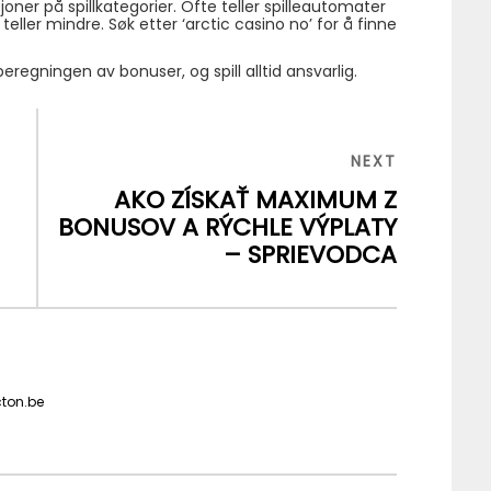
joner på spillkategorier. Ofte teller spilleautomater
ller mindre. Søk etter ‘arctic casino no’ for å finne
beregningen av bonuser, og spill alltid ansvarlig.
NEXT
NEXT
POST
AKO ZÍSKAŤ MAXIMUM Z
BONUSOV A RÝCHLE VÝPLATY
– SPRIEVODCA
cton.be