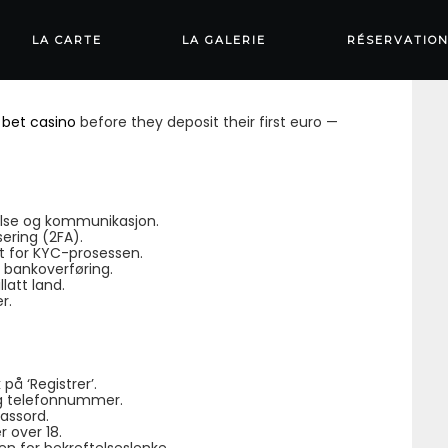
guide: registrering,
alinger
LA CARTE
LA GALERIE
RÉSERVATIO
É
 bet casino
before they deposit their first euro —
else og kommunikasjon.
ering (2FA).
rt for KYC-prosessen.
r bankoverføring.
latt land.
r.
på ‘Registrer’.
 og telefonnummer.
assord.
r over 18.