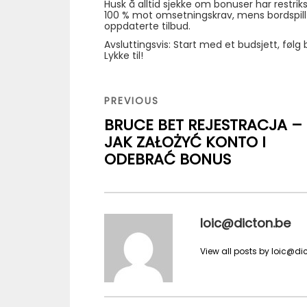
Husk å alltid sjekke om bonuser har restriks
100 % mot omsetningskrav, mens bordspill te
oppdaterte tilbud.
Avsluttingsvis: Start med et budsjett, følg 
Lykke til!
Navigation
de
PREVIOUS
PREVIOUS
POST
l’article
BRUCE BET REJESTRACJA –
JAK ZAŁOŻYĆ KONTO I
ODEBRAĆ BONUS
loic@dicton.be
View all posts by loic@di