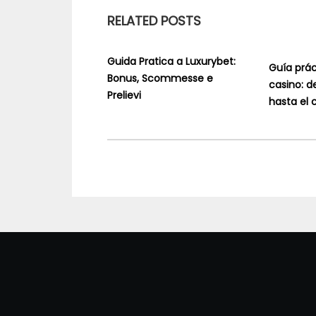
RELATED POSTS
Guida Pratica a Luxurybet:
Guía prác
Bonus, Scommesse e
casino: d
Prelievi
hasta el 