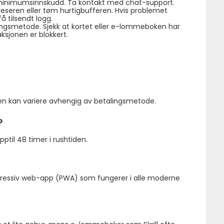
 minimumsinnskudd. Ta kontakt med chat-support.
eseren eller tøm hurtigbufferen. Hvis problemet
å tilsendt logg.
ngsmetode. Sjekk at kortet eller e-lommeboken har
ksjonen er blokkert.
en kan variere avhengig av betalingsmetode.
?
ptil 48 timer i rushtiden.
ogressiv web-app (PWA) som fungerer i alle moderne