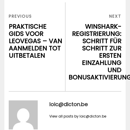
Navigation
de
PREVIOUS
NEX
PREVIOUS
NEXT
POST
POS
l’article
PRAKTISCHE
WINSHARK-
GIDS VOOR
REGISTRIERUNG:
LEOVEGAS – VAN
SCHRITT FÜR
AANMELDEN TOT
SCHRITT ZUR
UITBETALEN
ERSTEN
EINZAHLUNG
UND
BONUSAKTIVIERUN
loic@dicton.be
View all posts by loic@dicton.be