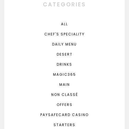
CATEGORIES
ALL
CHEF'S SPECIALITY
DAILY MENU
DESERT
DRINKS
MAGIC365
MAIN
NON CLASSÉ
OFFERS
PAYSAFECARD CASINO
STARTERS