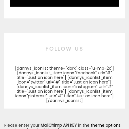
FOLLOW US
[dannys_iconlist theme="dark" class="u-mb-2x"]
[dannys_iconlist_item icon="facebook" url="#"
title="Just an icon here"] [dannys_iconlist_item
icon="twitter" url="#" title="Just an icon here"]
[dannys_iconlist_item icon="instagram" url="#"
title="Just an icon here"] [dannys_iconlist_item
icon="pinterest" url="#" title="Just an icon here"]
[/dannys_iconlist]
Please enter your
MailChimp API KEY
in the
theme options