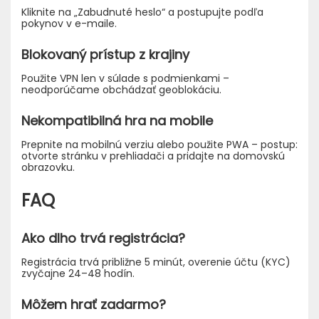
Kliknite na „Zabudnuté heslo“ a postupujte podľa
pokynov v e-maile.
Blokovaný prístup z krajiny
Použite VPN len v súlade s podmienkami –
neodporúčame obchádzať geoblokáciu.
Nekompatibilná hra na mobile
Prepnite na mobilnú verziu alebo použite PWA – postup:
otvorte stránku v prehliadači a pridajte na domovskú
obrazovku.
FAQ
Ako dlho trvá registrácia?
Registrácia trvá približne 5 minút, overenie účtu (KYC)
zvyčajne 24–48 hodín.
Môžem hrať zadarmo?