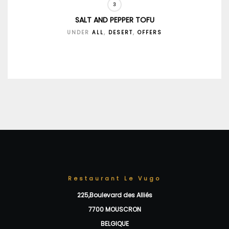
SALT AND PEPPER TOFU
UNDER
ALL
,
DESERT
,
OFFERS
Restaurant Le Vugo
225,Boulevard des Alliés
7700 MOUSCRON
BELGIQUE