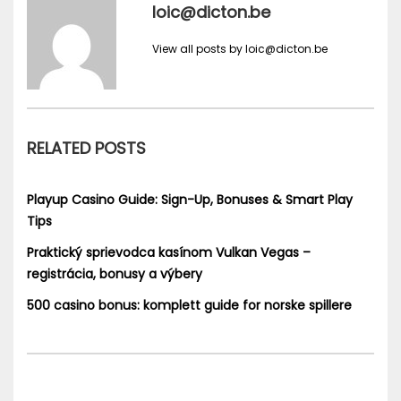
loic@dicton.be
View all posts by loic@dicton.be
RELATED POSTS
Playup Casino Guide: Sign-Up, Bonuses & Smart Play
Tips
Praktický sprievodca kasínom Vulkan Vegas –
registrácia, bonusy a výbery
500 casino bonus: komplett guide for norske spillere