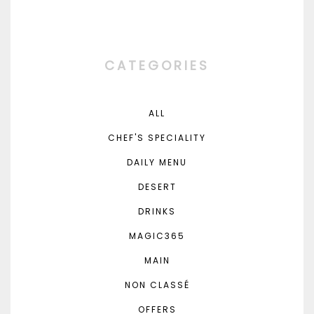
CATEGORIES
ALL
CHEF'S SPECIALITY
DAILY MENU
DESERT
DRINKS
MAGIC365
MAIN
NON CLASSÉ
OFFERS