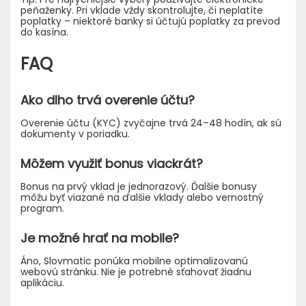
peňaženky. Pri vklade vždy skontrolujte, či neplatíte
poplatky – niektoré banky si účtujú poplatky za prevod
do kasína.
FAQ
Ako dlho trvá overenie účtu?
Overenie účtu (KYC) zvyčajne trvá 24–48 hodín, ak sú
dokumenty v poriadku.
Môžem využiť bonus viackrát?
Bonus na prvý vklad je jednorazový. Ďalšie bonusy
môžu byť viazané na ďalšie vklady alebo vernostný
program.
Je možné hrať na mobile?
Áno, Slovmatic ponúka mobilne optimalizovanú
webovú stránku. Nie je potrebné sťahovať žiadnu
aplikáciu.