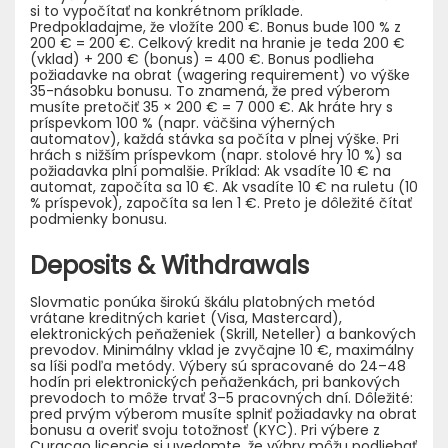
si to vypočítať na konkrétnom príklade.
Predpokladajme, že vložíte 200 €. Bonus bude 100 % z
200 € = 200 €. Celkový kredit na hranie je teda 200 €
(vklad) + 200 € (bonus) = 400 €. Bonus podlieha
požiadavke na obrat (wagering requirement) vo výške
35-násobku bonusu. To znamená, že pred výberom
musíte pretočiť 35 × 200 € = 7 000 €. Ak hráte hry s
príspevkom 100 % (napr. väčšina výherných
automatov), každá stávka sa počíta v plnej výške. Pri
hrách s nižším príspevkom (napr. stolové hry 10 %) sa
požiadavka plní pomalšie. Príklad: Ak vsadíte 10 € na
automat, započíta sa 10 €. Ak vsadíte 10 € na ruletu (10
% príspevok), započíta sa len 1 €. Preto je dôležité čítať
podmienky bonusu.
Deposits & Withdrawals
Slovmatic ponúka širokú škálu platobných metód
vrátane kreditných kariet (Visa, Mastercard),
elektronických peňaženiek (Skrill, Neteller) a bankových
prevodov. Minimálny vklad je zvyčajne 10 €, maximálny
sa líši podľa metódy. Výbery sú spracované do 24–48
hodín pri elektronických peňaženkách, pri bankových
prevodoch to môže trvať 3–5 pracovných dní. Dôležité:
pred prvým výberom musíte splniť požiadavky na obrat
bonusu a overiť svoju totožnosť (KYC). Pri výbere z
Curacao licencie si uvedomte, že výhry môžu podliehať