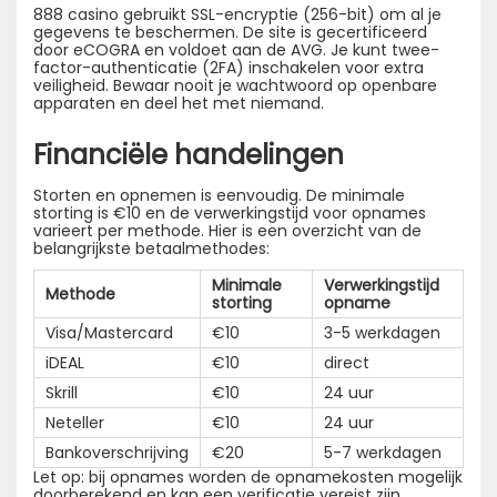
888 casino gebruikt SSL-encryptie (256-bit) om al je
gegevens te beschermen. De site is gecertificeerd
door eCOGRA en voldoet aan de AVG. Je kunt twee-
factor-authenticatie (2FA) inschakelen voor extra
veiligheid. Bewaar nooit je wachtwoord op openbare
apparaten en deel het met niemand.
Financiële handelingen
Storten en opnemen is eenvoudig. De minimale
storting is €10 en de verwerkingstijd voor opnames
varieert per methode. Hier is een overzicht van de
belangrijkste betaalmethodes:
Minimale
Verwerkingstijd
Methode
storting
opname
Visa/Mastercard
€10
3-5 werkdagen
iDEAL
€10
direct
Skrill
€10
24 uur
Neteller
€10
24 uur
Bankoverschrijving
€20
5-7 werkdagen
Let op: bij opnames worden de opnamekosten mogelijk
doorberekend en kan een verificatie vereist zijn.