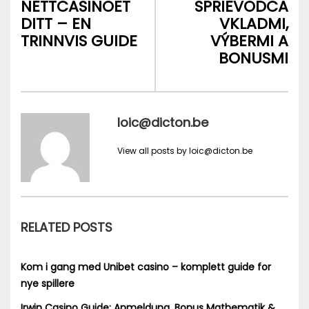
NETTCASINOET
SPRIEVODCA
DITT – EN
VKLADMI,
TRINNVIS GUIDE
VÝBERMI A
BONUSMI
loic@dicton.be
View all posts by loic@dicton.be
RELATED POSTS
Kom i gang med Unibet casino – komplett guide for
nye spillere
Irwin Casino Guide: Anmeldung, Bonus Mathematik &