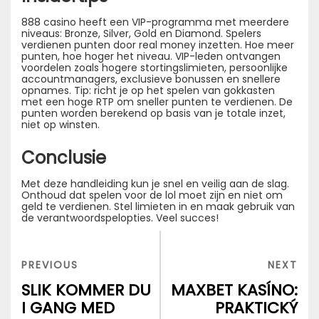
888 casino heeft een VIP-programma met meerdere
niveaus: Bronze, Silver, Gold en Diamond. Spelers
verdienen punten door real money inzetten. Hoe meer
punten, hoe hoger het niveau. VIP-leden ontvangen
voordelen zoals hogere stortingslimieten, persoonlijke
accountmanagers, exclusieve bonussen en snellere
opnames. Tip: richt je op het spelen van gokkasten
met een hoge RTP om sneller punten te verdienen. De
punten worden berekend op basis van je totale inzet,
niet op winsten.
Conclusie
Met deze handleiding kun je snel en veilig aan de slag.
Onthoud dat spelen voor de lol moet zijn en niet om
geld te verdienen. Stel limieten in en maak gebruik van
de verantwoordspelopties. Veel succes!
Navigation
de
PREVIOUS
NEX
PREVIOUS
NEXT
POST
POS
l’article
SLIK KOMMER DU
MAXBET KASÍNO:
I GANG MED
PRAKTICKÝ