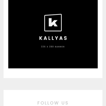
FOLLOW US