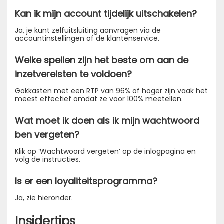
Kan ik mijn account tijdelijk uitschakelen?
Ja, je kunt zelfuitsluiting aanvragen via de
accountinstellingen of de klantenservice.
Welke spellen zijn het beste om aan de
inzetvereisten te voldoen?
Gokkasten met een RTP van 96% of hoger zijn vaak het
meest effectief omdat ze voor 100% meetellen.
Wat moet ik doen als ik mijn wachtwoord
ben vergeten?
Klik op ‘Wachtwoord vergeten’ op de inlogpagina en
volg de instructies.
Is er een loyaliteitsprogramma?
Ja, zie hieronder.
Insidertips