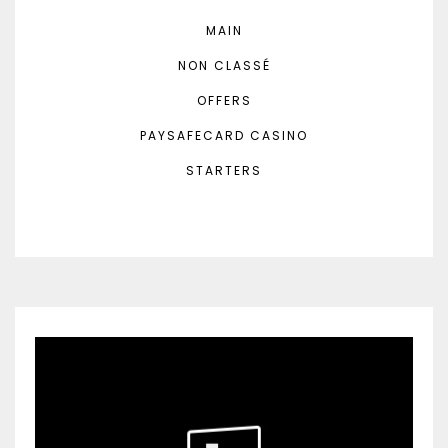
MAIN
NON CLASSÉ
OFFERS
PAYSAFECARD CASINO
STARTERS