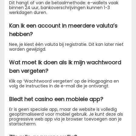
Dit hangt af van de betaalmethode: e-wallets vaak
binnen 24 uur, bankoverschrijvingen kunnen 1-3
werkdagen duren.
Kan ik een account in meerdere valuta’s
hebben?
Nee, je kiest één valuta bij registratie. Dit kan later niet
worden gewijzigd.
Wat moet ik doen als ik mijn wachtwoord
ben vergeten?
Klik op ‘Wachtwoord vergeten’ op de inlogpagina en
volg de instructies in de e-mail die je ontvangt.
Biedt het casino een mobiele app?
Er is geen speciale app, maar de website is volledig
geoptimaliseerd voor mobiel gebruik. Je kunt deze als
progressive web app via je browser toevoegen aan je
startscherm.