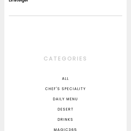
Einsteiger
CATEGORIES
ALL
CHEF'S SPECIALITY
DAILY MENU
DESERT
DRINKS
MAGIC365