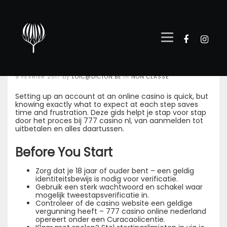
Complete gids voor
registratie, storten en
spelen
Posted
9 FÉVRIER 2017
by
LOIC@DICTON.BE
in
NON CLASSÉ
on
Setting up an account at an online casino is quick, but
knowing exactly what to expect at each step saves
time and frustration. Deze gids helpt je stap voor stap
door het proces bij 777 casino nl, van aanmelden tot
uitbetalen en alles daartussen.
Before You Start
Zorg dat je 18 jaar of ouder bent – een geldig
identiteitsbewijs is nodig voor verificatie.
Gebruik een sterk wachtwoord en schakel waar
mogelijk tweestapsverificatie in.
Controleer of de casino website een geldige
vergunning heeft – 777 casino online nederland
opereert onder een Curacaolicentie.