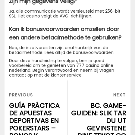
Zijn mijn gegevens veilig?
Ja, alle communicatie wordt versleuteld met 256-bit
SSL. Het casino volgt de AVG-richtlijnen.
Kan ik bonusvoorwaarden omzeilen door
een andere betaalmethode te gebruiken?
Nee, de inzetvereisten zijn onafhankelijk van de
betaalmethode. Lees altijd de bonusvoorwaarden.
Door deze handleiding te volgen, ben je goed
voorbereid om te genieten van 777 casino online
nederland. Begin verantwoord en neem bij vragen
contact op met de klantenservice.
Navigation
de
PREVIOUS
NEX
PREVIOUS
NEXT
POST
POS
l’article
GUÍA PRÁCTICA
BC. GAME-
DE APUESTAS
GUIDEN: SLIK TAR
DEPORTIVAS EN
DU UT
POKERSTARS –
GEVINSTENE