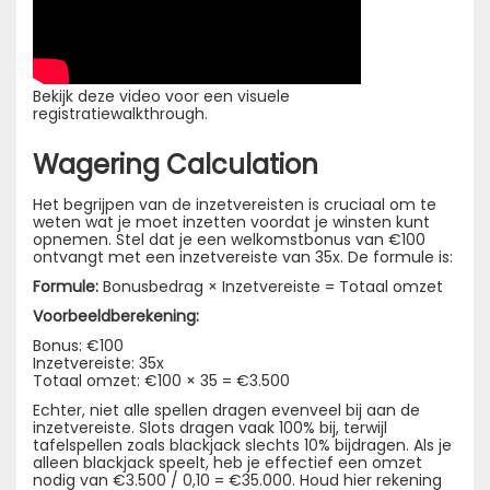
Bekijk deze video voor een visuele
registratiewalkthrough.
Wagering Calculation
Het begrijpen van de inzetvereisten is cruciaal om te
weten wat je moet inzetten voordat je winsten kunt
opnemen. Stel dat je een welkomstbonus van €100
ontvangt met een inzetvereiste van 35x. De formule is:
Formule:
Bonusbedrag × Inzetvereiste = Totaal omzet
Voorbeeldberekening:
Bonus: €100
Inzetvereiste: 35x
Totaal omzet: €100 × 35 = €3.500
Echter, niet alle spellen dragen evenveel bij aan de
inzetvereiste. Slots dragen vaak 100% bij, terwijl
tafelspellen zoals blackjack slechts 10% bijdragen. Als je
alleen blackjack speelt, heb je effectief een omzet
nodig van €3.500 / 0,10 = €35.000. Houd hier rekening