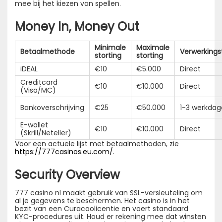
mee bij het kiezen van spellen.
Money In, Money Out
Minimale
Maximale
Betaalmethode
Verwerkingst
storting
storting
iDEAL
€10
€5.000
Direct
Creditcard
€10
€10.000
Direct
(Visa/MC)
Bankoverschrijving
€25
€50.000
1-3 werkda
E-wallet
€10
€10.000
Direct
(Skrill/Neteller)
Voor een actuele lijst met betaalmethoden, zie
https://777casinos.eu.com/
.
Security Overview
777 casino nl maakt gebruik van SSL-versleuteling om
al je gegevens te beschermen. Het casino is in het
bezit van een Curacaolicentie en voert standaard
KYC-procedures uit. Houd er rekening mee dat winsten