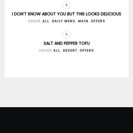
I DON’T KNOW ABOUT YOU BUT THIS LOOKS DELICIOUS
UNDER
ALL
,
DAILY MENU
,
MAIN
,
OFFERS
SALT AND PEPPER TOFU
UNDER
ALL
,
DESERT
,
OFFERS