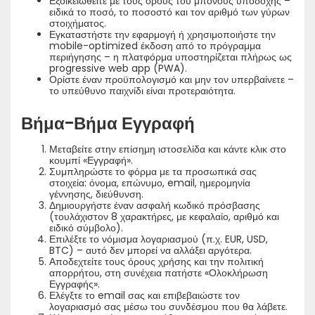
Εξοικειωθείτε με τους όρους του μπόνους υποδοχής –
ειδικά το ποσό, το ποσοστό και τον αριθμό των γύρων
στοιχήματος.
Εγκαταστήστε την εφαρμογή ή χρησιμοποιήστε την
mobile-optimized έκδοση από το πρόγραμμα
περιήγησης – η πλατφόρμα υποστηρίζεται πλήρως ως
progressive web app (PWA).
Ορίστε έναν προϋπολογισμό και μην τον υπερβαίνετε –
το υπεύθυνο παιχνίδι είναι προτεραιότητα.
Βήμα-Βήμα Εγγραφή
Μεταβείτε στην επίσημη ιστοσελίδα και κάντε κλικ στο
κουμπί «Εγγραφή».
Συμπληρώστε το φόρμα με τα προσωπικά σας
στοιχεία: όνομα, επώνυμο, email, ημερομηνία
γέννησης, διεύθυνση.
Δημιουργήστε έναν ασφαλή κωδικό πρόσβασης
(τουλάχιστον 8 χαρακτήρες, με κεφαλαίο, αριθμό και
ειδικό σύμβολο).
Επιλέξτε το νόμισμα λογαριασμού (π.χ. EUR, USD,
BTC) – αυτό δεν μπορεί να αλλάξει αργότερα.
Αποδεχτείτε τους όρους χρήσης και την πολιτική
απορρήτου, στη συνέχεια πατήστε «Ολοκλήρωση
Εγγραφής».
Ελέγξτε το email σας και επιβεβαιώστε τον
λογαριασμό σας μέσω του συνδέσμου που θα λάβετε.