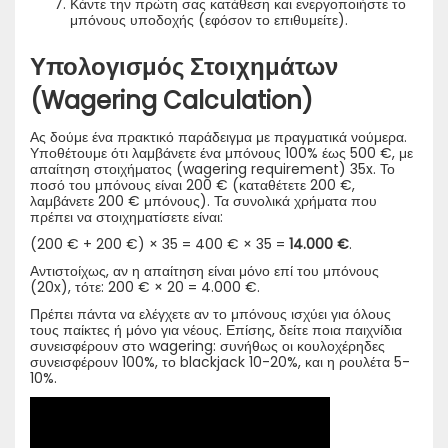
Κάντε την πρώτη σας κατάθεση και ενεργοποιήστε το
μπόνους υποδοχής (εφόσον το επιθυμείτε).
Υπολογισμός Στοιχημάτων
(Wagering Calculation)
Ας δούμε ένα πρακτικό παράδειγμα με πραγματικά νούμερα.
Υποθέτουμε ότι λαμβάνετε ένα μπόνους 100% έως 500 €, με
απαίτηση στοιχήματος (wagering requirement) 35x. Το
ποσό του μπόνους είναι 200 € (καταθέτετε 200 €,
λαμβάνετε 200 € μπόνους). Τα συνολικά χρήματα που
πρέπει να στοιχηματίσετε είναι:
(200 € + 200 €) × 35 = 400 € × 35 =
14.000 €
.
Αντιστοίχως, αν η απαίτηση είναι μόνο επί του μπόνους
(20x), τότε: 200 € × 20 = 4.000 €.
Πρέπει πάντα να ελέγχετε αν το μπόνους ισχύει για όλους
τους παίκτες ή μόνο για νέους. Επίσης, δείτε ποια παιχνίδια
συνεισφέρουν στο wagering: συνήθως οι κουλοχέρηδες
συνεισφέρουν 100%, το blackjack 10-20%, και η ρουλέτα 5-
10%.