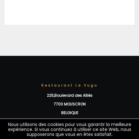
Restaurant Le Vugo
225,Boulevard des Alliés
7700 MOUSCRON
BELGIQUE
Nous utilisons des cookies pour vous garantir la meilleure
Nous utilisons des cookies pour vous garantir la meilleure
expérience. Si vous continuez à utiliser ce site Web, nous
expérience. Si vous continuez à utiliser ce site Web, nous
supposerons que vous en êtes satisfait.
supposerons que vous en êtes satisfait.