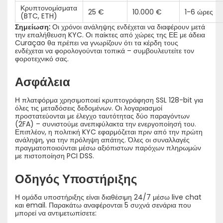
Κρυπτονομίσματα
25 €
10.000 €
1-6 ώρες
(BTC, ETH)
Σημείωση:
Οι χρόνοι ανάληψης ενδέχεται να διαφέρουν μετά
την επαλήθευση KYC. Οι παίκτες από χώρες της ΕΕ με άδεια
Curaçao θα πρέπει να γνωρίζουν ότι τα κέρδη τους
ενδέχεται να φορολογούνται τοπικά – συμβουλευτείτε τον
φοροτεχνικό σας.
Ασφάλεια
Η πλατφόρμα χρησιμοποιεί κρυπτογράφηση SSL 128-bit για
όλες τις μεταδόσεις δεδομένων. Οι λογαριασμοί
προστατεύονται με έλεγχο ταυτότητας δύο παραγόντων
(2FA) – συνιστούμε ανεπιφύλακτα την ενεργοποίησή του.
Επιπλέον, η πολιτική KYC εφαρμόζεται πριν από την πρώτη
ανάληψη, για την πρόληψη απάτης. Όλες οι συναλλαγές
πραγματοποιούνται μέσω αξιόπιστων παρόχων πληρωμών
με πιστοποίηση PCI DSS.
Οδηγός Υποστήριξης
Η ομάδα υποστήριξης είναι διαθέσιμη 24/7 μέσω live chat
και email. Παρακάτω αναφέρονται 5 συχνά σενάρια που
μπορεί να αντιμετωπίσετε: