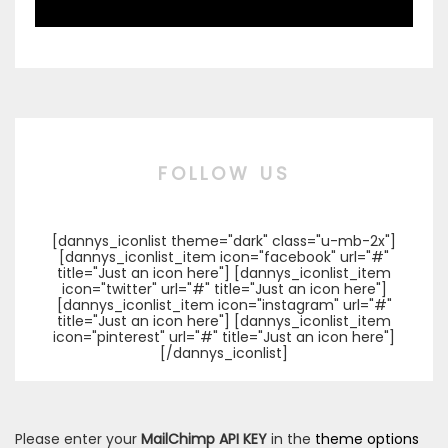
FOLLOW US
[dannys_iconlist theme="dark" class="u-mb-2x"]
[dannys_iconlist_item icon="facebook" url="#"
title="Just an icon here"] [dannys_iconlist_item
icon="twitter" url="#" title="Just an icon here"]
[dannys_iconlist_item icon="instagram" url="#"
title="Just an icon here"] [dannys_iconlist_item
icon="pinterest" url="#" title="Just an icon here"]
[/dannys_iconlist]
Please enter your
MailChimp API KEY
in the
theme options