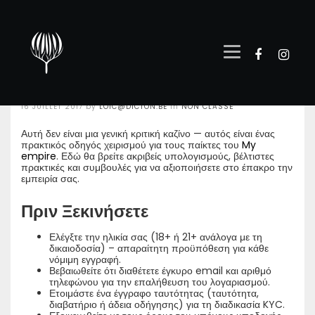
Υπολογισμών
Στοιχημάτων και
Μπόνους Καζίνο
Posted
16 JUILLET 2017
by
LOIC@DICTON.BE
in
NON CLASSÉ
on
Αυτή δεν είναι μια γενική κριτική καζίνο — αυτός είναι ένας
πρακτικός οδηγός χειρισμού για τους παίκτες του
My
empire
. Εδώ θα βρείτε ακριβείς υπολογισμούς, βέλτιστες
πρακτικές και συμβουλές για να αξιοποιήσετε στο έπακρο την
εμπειρία σας.
Πριν Ξεκινήσετε
Ελέγξτε την ηλικία σας (18+ ή 21+ ανάλογα με τη
δικαιοδοσία) – απαραίτητη προϋπόθεση για κάθε
νόμιμη εγγραφή.
Βεβαιωθείτε ότι διαθέτετε έγκυρο email και αριθμό
τηλεφώνου για την επαλήθευση του λογαριασμού.
Ετοιμάστε ένα έγγραφο ταυτότητας (ταυτότητα,
διαβατήριο ή άδεια οδήγησης) για τη διαδικασία KYC.